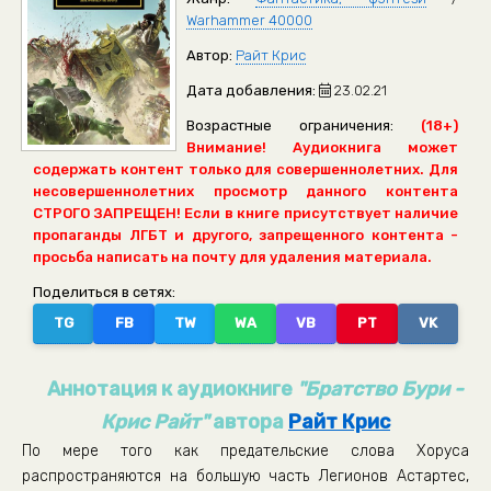
Warhammer 40000
Автор:
Райт Крис
Дата добавления:
23.02.21
Возрастные ограничения:
(18+)
Внимание! Аудиокнига может
содержать контент только для совершеннолетних. Для
несовершеннолетних просмотр данного контента
СТРОГО ЗАПРЕЩЕН! Если в книге присутствует наличие
пропаганды ЛГБТ и другого, запрещенного контента -
просьба написать на почту для удаления материала.
Поделиться в сетях:
TG
FB
TW
WA
VB
PT
VK
Аннотация к аудиокниге
"Братство Бури -
Крис Райт"
автора
Райт Крис
По мере того как предательские слова Хоруса
распространяются на большую часть Легионов Астартес,