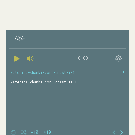
Title
0:00
katerina-khanki-dori-chast-i-1
katerina-khanki-dori-chast-ii-1
-10
+10