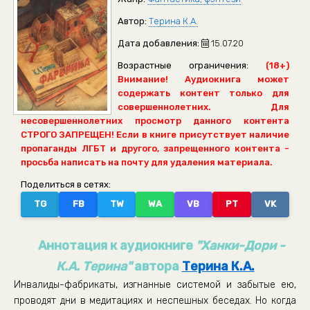
Автор:
Терина К.А.
Дата добавления:
15.07.20
Возрастные ограничения:
(18+)
Внимание! Аудиокнига может
содержать контент только для
совершеннолетних. Для
несовершеннолетних просмотр данного контента
СТРОГО ЗАПРЕЩЕН! Если в книге присутствует наличие
пропаганды ЛГБТ и другого, запрещенного контента -
просьба написать на почту для удаления материала.
Поделиться в сетях:
TG
FB
TW
WA
VB
PT
VK
Аннотация к аудиокниге
"Ханки-Дори -
К.А. Терина"
автора
Терина К.А.
Инвалиды-фабрикаты, изгнанные системой и забытые ею,
проводят дни в медитациях и неспешных беседах. Но когда