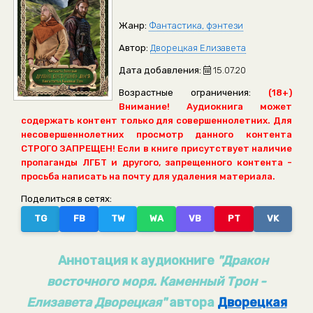
Жанр:
Фантастика, фэнтези
Автор:
Дворецкая Елизавета
Дата добавления:
15.07.20
Возрастные ограничения:
(18+)
Внимание! Аудиокнига может
содержать контент только для совершеннолетних. Для
несовершеннолетних просмотр данного контента
СТРОГО ЗАПРЕЩЕН! Если в книге присутствует наличие
пропаганды ЛГБТ и другого, запрещенного контента -
просьба написать на почту для удаления материала.
Поделиться в сетях:
TG
FB
TW
WA
VB
PT
VK
Аннотация к аудиокниге
"Дракон
восточного моря. Каменный Трон -
Елизавета Дворецкая"
автора
Дворецкая