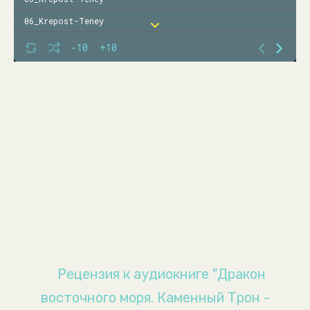
06_Krepost-Teney
07_Krepost-Teney
-10
+10
08_Krepost-Teney
09_Krepost-Teney
Рецензия к аудиокниге "Дракон
восточного моря. Каменный Трон -