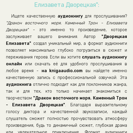
Елизавета Дворецкая":
Ищете качественную
аудиокнигу
для прослушивания?
"Дракон восточного моря. Каменный Трон - Елизавета
Дворецкая"
- это именно то произведение, которое
заслуживает вашего внимания. Автор
"Дворецкая
Елизавета"
создал уникальный мир, а формат аудиокниги
позволяет максимально глубоко погрузиться в сюжет и
переживания героев. Если вы хотите
слушать аудиокнигу
онлайн
или скачать её для удобного прослушивания в
любое время -
на knigaaudio.com
вы найдете именно
качественную запись с профессиональной озвучкой. Эта
аудиокнига
отлично подходит как для поклонников жанра,
так и для тех, кто только начинает знакомиться с
творчеством
"Дракон восточного моря. Каменный Трон
- Елизавета Дворецкая"
. Благодаря выразительному
голосу диктора и качественной звукозаписи, каждый
слушатель сможет полностью прочувствовать атмосферу
произведения, будь то динамичный сюжет, глубокая драма
или увлекательное приключение. Формат аудиокниги