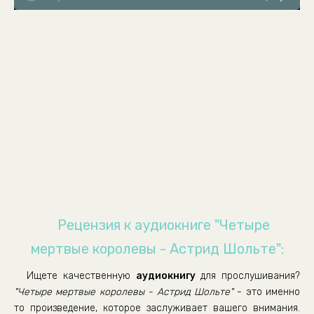
Глава 8
Глава 9
Глава 10
Глава 11
Глава 12
Глава 13
Глава 14
Глава 15
Глава 16
Глава 17
Рецензия к аудиокниге "Четыре
Глава 18
мертвые королевы - Астрид Шольте":
Глава 19
Ищете качественную
аудиокнигу
для прослушивания?
Глава 20
"Четыре мертвые королевы - Астрид Шольте"
- это именно
Глава 21
то произведение, которое заслуживает вашего внимания.