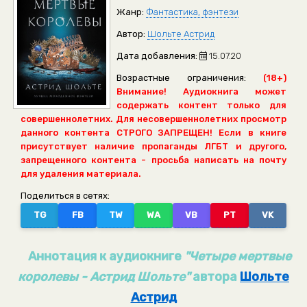
Жанр:
Фантастика, фэнтези
Автор:
Шольте Астрид
Дата добавления:
15.07.20
Возрастные ограничения:
(18+)
Внимание! Аудиокнига может
содержать контент только для
совершеннолетних. Для несовершеннолетних просмотр
данного контента СТРОГО ЗАПРЕЩЕН! Если в книге
присутствует наличие пропаганды ЛГБТ и другого,
запрещенного контента - просьба написать на почту
для удаления материала.
Поделиться в сетях:
TG
FB
TW
WA
VB
PT
VK
Аннотация к аудиокниге
"Четыре мертвые
королевы - Астрид Шольте"
автора
Шольте
Астрид