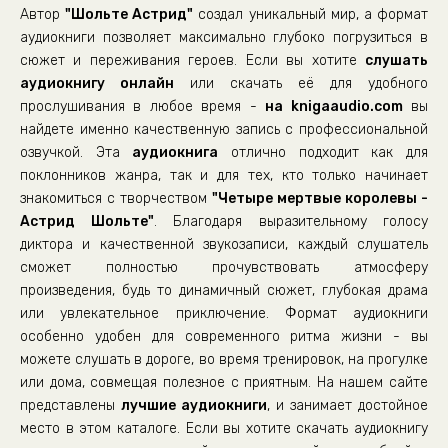
Автор
"Шольте Астрид"
создал уникальный мир, а формат
Глава 22
аудиокниги позволяет максимально глубоко погрузиться в
Глава 23
сюжет и переживания героев. Если вы хотите
слушать
аудиокнигу онлайн
Глава 24
или скачать её для удобного
прослушивания в любое время -
на knigaaudio.com
вы
Глава 25
найдете именно качественную запись с профессиональной
Глава 26
озвучкой. Эта
аудиокнига
отлично подходит как для
поклонников жанра, так и для тех, кто только начинает
Глава 27
знакомиться с творчеством
"Четыре мертвые королевы -
Глава 28
Астрид Шольте"
. Благодаря выразительному голосу
Глава 29
диктора и качественной звукозаписи, каждый слушатель
сможет полностью прочувствовать атмосферу
Глава 30
произведения, будь то динамичный сюжет, глубокая драма
Глава 31
или увлекательное приключение. Формат аудиокниги
особенно удобен для современного ритма жизни - вы
Глава 32
можете слушать в дороге, во время тренировок, на прогулке
Глава 33
или дома, совмещая полезное с приятным. На нашем сайте
Глава 34
представлены
лучшие аудиокниги
, и занимает достойное
место в этом каталоге. Если вы хотите скачать аудиокнигу
Глава 35