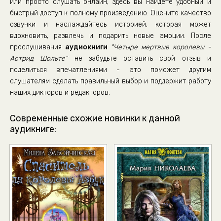
или просто слушать онлайн, здесь вы найдете удобный и
Глава 36
быстрый доступ к полному произведению. Оцените качество
озвучки и наслаждайтесь историей, которая может
Глава 37
вдохновить, развлечь и подарить новые эмоции. После
Глава 38
прослушивания
аудиокниги
"Четыре мертвые королевы -
Глава 39
Астрид Шольте"
не забудьте оставить свой отзыв и
поделиться впечатлениями - это поможет другим
Глава 40
слушателям сделать правильный выбор и поддержит работу
Глава 41
наших дикторов и редакторов.
Глава 42
Современные схожие новинки к данной
Глава 43
аудикниге:
Глава 44
Глава 45
Глава 46
Глава 47
Глава 48
Глава 49