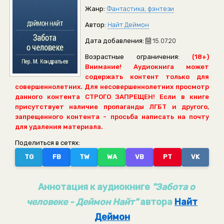
Жанр:
Фантастика, фэнтези
Автор:
Найт Деймон
Дата добавления:
15.07.20
Возрастные ограничения:
(18+)
Внимание! Аудиокнига может
содержать контент только для
совершеннолетних. Для несовершеннолетних просмотр
данного контента СТРОГО ЗАПРЕЩЕН! Если в книге
присутствует наличие пропаганды ЛГБТ и другого,
запрещенного контента - просьба написать на почту
для удаления материала.
Поделиться в сетях:
TG
FB
TW
WA
VB
PT
VK
Аннотация к аудиокниге
"Забота о
человеке - Деймон Найт"
автора
Найт
Деймон