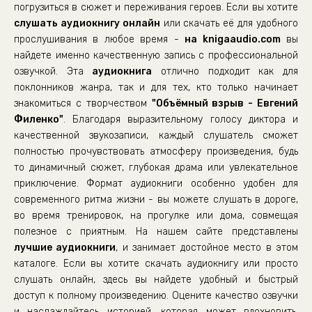
01_21_Гранд-адмирал Вьюргахихх настроен решительно
погрузиться в сюжет и переживания героев. Если вы хотите
слушать аудиокнигу онлайн
или скачать её для удобного
02_01_Пункт связи
прослушивания в любое время -
на knigaaudio.com
вы
02_02_Игры гекхайанов
найдете именно качественную запись с профессиональной
озвучкой. Эта
аудиокнига
отлично подходит как для
02_03_Особо секретный объект «Стойбище»
поклонников жанра, так и для тех, кто только начинает
02_04_«Сетчатый ныряльщик» в системе Троктарк
знакомиться с творчеством
"Объёмный взрыв - Евгений
02_05_Идиотский план полковника Нарданда
Филенко"
. Благодаря выразительному голосу диктора и
качественной звукозаписи, каждый слушатель сможет
02_06_Носов правит бал
полностью прочувствовать атмосферу произведения, будь
02_07_Спецканал ЭМ-связи, протокол XDT, сугубо конфиденци
то динамичный сюжет, глубокая драма или увлекательное
приключение. Формат аудиокниги особенно удобен для
02_08_Оберт идет ва-банк
современного ритма жизни - вы можете слушать в дороге,
02_09_У каждого свои ритуалы
во время тренировок, на прогулке или дома, совмещая
полезное с приятным. На нашем сайте представлены
02_10_Спецканал ЭМ-связи по анонимному эхайнскому протоко
лучшие аудиокниги
, и занимает достойное место в этом
02_11_Спецканал ЭМ-связи по анонимному эхайнскому протоко
каталоге. Если вы хотите скачать аудиокнигу или просто
слушать онлайн, здесь вы найдете удобный и быстрый
02_12_Гранд-майор Джахакрударн резонерствует
доступ к полному произведению. Оцените качество озвучки
и наслаждайтесь историей, которая может вдохновить,