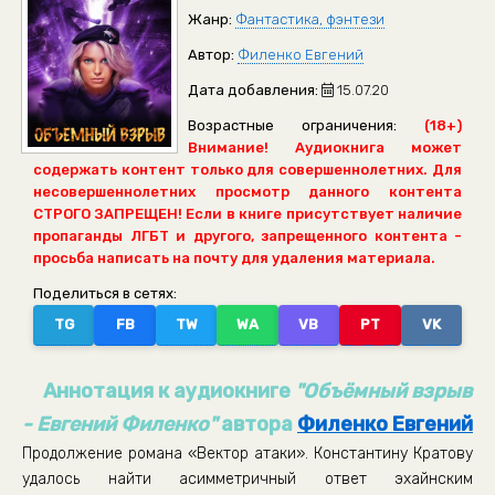
Жанр:
Фантастика, фэнтези
Автор:
Филенко Евгений
Дата добавления:
15.07.20
Возрастные ограничения:
(18+)
Внимание! Аудиокнига может
содержать контент только для совершеннолетних. Для
несовершеннолетних просмотр данного контента
СТРОГО ЗАПРЕЩЕН! Если в книге присутствует наличие
пропаганды ЛГБТ и другого, запрещенного контента -
просьба написать на почту для удаления материала.
Поделиться в сетях:
TG
FB
TW
WA
VB
PT
VK
Аннотация к аудиокниге
"Объёмный взрыв
- Евгений Филенко"
автора
Филенко Евгений
Продолжение романа «Вектор атаки». Константину Кратову
удалось найти асимметричный ответ эхайнским