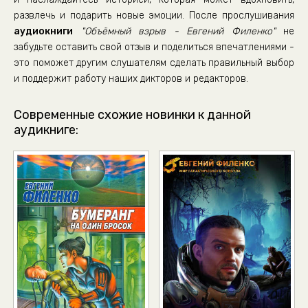
02_13_Военспец Кырханг и простые числа
развлечь и подарить новые эмоции. После прослушивания
02_14_Штаб-сержант Омнунгор радуется жизни
аудиокниги
"Объёмный взрыв - Евгений Филенко"
не
02_15_Военспец Кырханг в бешенстве
забудьте оставить свой отзыв и поделиться впечатлениями -
это поможет другим слушателям сделать правильный выбор
02_16_Нет возврата для полковника Нарданда
и поддержит работу наших дикторов и редакторов.
02_17_Штаб-сержант Омнунгор сдает пост
02_18_Военспец Кырханг, потомок воинов
Современные схожие новинки к данной
аудикниге:
02_19_Капитан Лгоумаа настроен критически
02_20_В каземате
02_21_Т’шегр Тетмиорх и черный свет
02_22_Снайпер Рахихх следует инструкциям
02_23_Военспец Кырханг выполняет свой долг
02_24_Гранд-адмирал Вьюргахихх озадачен
02_25_Спецканал ЭМ-связи, протокол XDT, сугубо конфиденци
03_01_«Эгутаанг Великий» возвращается в субсвет