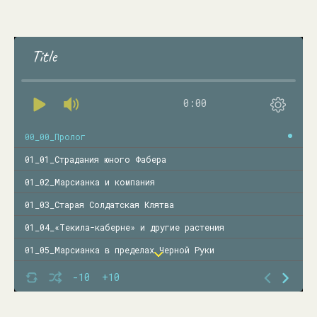
Title
0:00
00_00_Пролог
01_01_Страдания юного Фабера
01_02_Марсианка и компания
01_03_Старая Солдатская Клятва
01_04_«Текила-каберне» и другие растения
01_05_Марсианка в пределах Черной Руки
01_06_Мичман Нунгатау избирает направление
-10
+10
01_07_К вопросу о человеческих реакциях