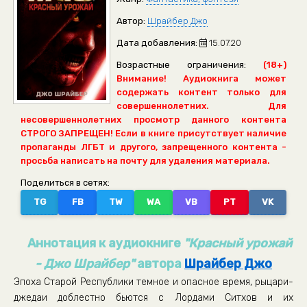
Автор:
Шрайбер Джо
Дата добавления:
15.07.20
Возрастные ограничения:
(18+)
Внимание! Аудиокнига может
содержать контент только для
совершеннолетних. Для
несовершеннолетних просмотр данного контента
СТРОГО ЗАПРЕЩЕН! Если в книге присутствует наличие
пропаганды ЛГБТ и другого, запрещенного контента -
просьба написать на почту для удаления материала.
Поделиться в сетях:
TG
FB
TW
WA
VB
PT
VK
Аннотация к аудиокниге
"Красный урожай
- Джо Шрайбер"
автора
Шрайбер Джо
Эпоха Старой Республики темное и опасное время, рыцари-
джедаи доблестно бьются с Лордами Ситхов и их