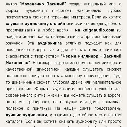
Автор
"Маханенко Василий"
создал уникальный мир, а
22
формат аудиокниги позволяет максимально глубоко
23
погрузиться в сюжет и переживания героев. Если вы хотите
слушать аудиокнигу онлайн
24
или скачать её для удобного
прослушивания в любое время -
на knigaaudio.com
вы
25
найдете именно качественную запись с профессиональной
озвучкой. Эта
аудиокнига
отлично подходит как для
поклонников жанра, так и для тех, кто только начинает
знакомиться с творчеством
"Чек на миллиард - Василий
Маханенко"
. Благодаря выразительному голосу диктора и
качественной звукозаписи, каждый слушатель сможет
полностью прочувствовать атмосферу произведения, будь
то динамичный сюжет, глубокая драма или увлекательное
приключение. Формат аудиокниги особенно удобен для
современного ритма жизни - вы можете слушать в дороге,
во время тренировок, на прогулке или дома, совмещая
полезное с приятным. На нашем сайте представлены
лучшие аудиокниги
, и занимает достойное место в этом
каталоге. Если вы хотите скачать аудиокнигу или просто