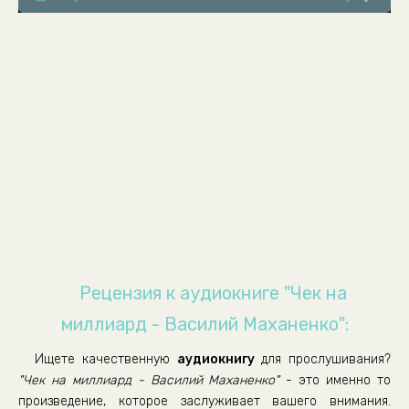
08
09
10
11
12
13
14
15
16
17
Рецензия к аудиокниге "Чек на
18
миллиард - Василий Маханенко":
19
Ищете качественную
аудиокнигу
для прослушивания?
20
"Чек на миллиард - Василий Маханенко"
- это именно то
21
произведение, которое заслуживает вашего внимания.