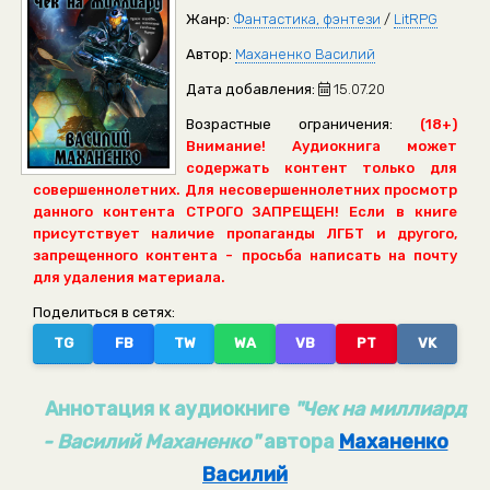
Жанр:
Фантастика, фэнтези
/
LitRPG
Автор:
Маханенко Василий
Дата добавления:
15.07.20
Возрастные ограничения:
(18+)
Внимание! Аудиокнига может
содержать контент только для
совершеннолетних. Для несовершеннолетних просмотр
данного контента СТРОГО ЗАПРЕЩЕН! Если в книге
присутствует наличие пропаганды ЛГБТ и другого,
запрещенного контента - просьба написать на почту
для удаления материала.
Поделиться в сетях:
TG
FB
TW
WA
VB
PT
VK
Аннотация к аудиокниге
"Чек на миллиард
- Василий Маханенко"
автора
Маханенко
Василий