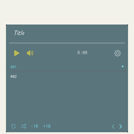
Title
0:00
001
002
-10
+10