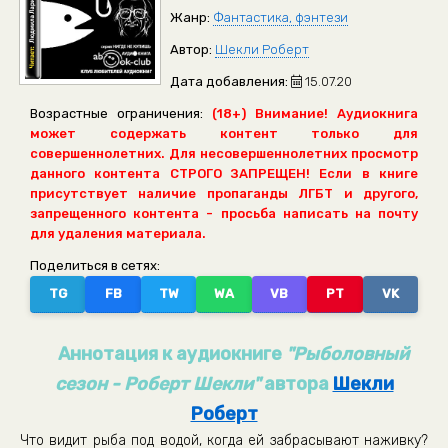
Жанр:
Фантастика, фэнтези
Автор:
Шекли Роберт
Дата добавления:
15.07.20
Возрастные ограничения:
(18+) Внимание! Аудиокнига
может содержать контент только для
совершеннолетних. Для несовершеннолетних просмотр
данного контента СТРОГО ЗАПРЕЩЕН! Если в книге
присутствует наличие пропаганды ЛГБТ и другого,
запрещенного контента - просьба написать на почту
для удаления материала.
Поделиться в сетях:
TG
FB
TW
WA
VB
PT
VK
Аннотация к аудиокниге
"Рыболовный
сезон - Роберт Шекли"
автора
Шекли
Роберт
Что видит рыба под водой, когда ей забрасывают наживку?