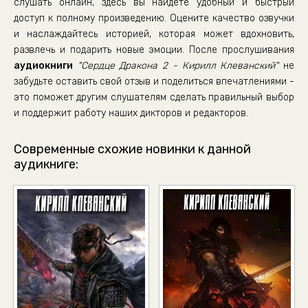
слушать онлайн, здесь вы найдете удобный и быстрый
036.-Glava-108
доступ к полному произведению. Оцените качество озвучки
и наслаждайтесь историей, которая может вдохновить,
037.-Glava-109
развлечь и подарить новые эмоции. После прослушивания
038.-Glava-110
аудиокниги
"Сердце Дракона 2 - Кирилл Клеванский"
не
039.-Glava-111
забудьте оставить свой отзыв и поделиться впечатлениями -
это поможет другим слушателям сделать правильный выбор
040.-Glava-112
и поддержит работу наших дикторов и редакторов.
041.-Glava-113
042.-Glava-114
Современные схожие новинки к данной
аудикниге:
043.-Glava-115
044.-Glava-116
045.-Glava-117
046.-Glava-118
047.-Glava-119
048.-Glava-120
049.-Glava-121