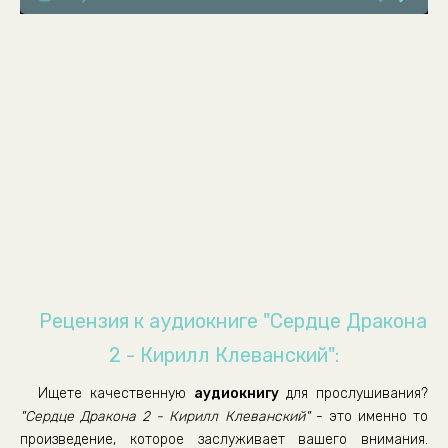
008.-Glava-80
009.-Glava-81
010.-Glava-82
011.-Glava-83
012.-Glava-84
013.-Glava-85
014.-Glava-86
015.-Glava-87
016.-Glava-88
017.-Glava-89
Рецензия к аудиокниге "Сердце Дракона
018.-Glava-90
2 - Кирилл Клеванский":
019.-Glava-91
Ищете качественную
аудиокнигу
для прослушивания?
020.-Glava-92
"Сердце Дракона 2 - Кирилл Клеванский"
- это именно то
021.-Glava-93
произведение, которое заслуживает вашего внимания.