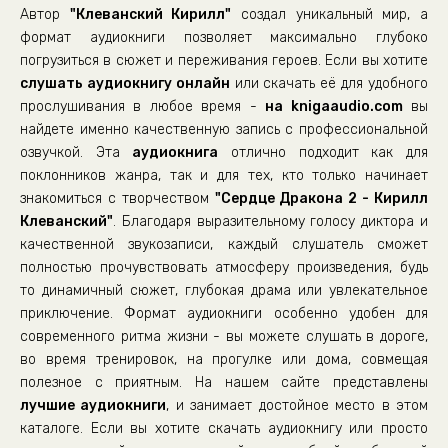
Автор
"Клеванский Кирилл"
создал уникальный мир, а
022.-Glava-94
формат аудиокниги позволяет максимально глубоко
023.-Glava-95
погрузиться в сюжет и переживания героев. Если вы хотите
слушать аудиокнигу онлайн
024.-Glava-96
или скачать её для удобного
прослушивания в любое время -
на knigaaudio.com
вы
025.-Glava-97
найдете именно качественную запись с профессиональной
026.-Glava-98
озвучкой. Эта
аудиокнига
отлично подходит как для
поклонников жанра, так и для тех, кто только начинает
027.-Glava-99
знакомиться с творчеством
"Сердце Дракона 2 - Кирилл
028.-Glava-100
Клеванский"
. Благодаря выразительному голосу диктора и
029.-Glava-101
качественной звукозаписи, каждый слушатель сможет
полностью прочувствовать атмосферу произведения, будь
030.-Glava-102
то динамичный сюжет, глубокая драма или увлекательное
031.-Glava-103
приключение. Формат аудиокниги особенно удобен для
современного ритма жизни - вы можете слушать в дороге,
032.-Glava-104
во время тренировок, на прогулке или дома, совмещая
033.-Glava-105
полезное с приятным. На нашем сайте представлены
034.-Glava-106
лучшие аудиокниги
, и занимает достойное место в этом
каталоге. Если вы хотите скачать аудиокнигу или просто
035.-Glava-107