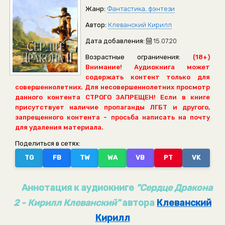
Жанр:
Фантастика, фэнтези
Автор:
Клеванский Кирилл
Дата добавления:
15.07.20
Возрастные ограничения:
(18+)
Внимание! Аудиокнига может
содержать контент только для
совершеннолетних. Для несовершеннолетних просмотр
данного контента СТРОГО ЗАПРЕЩЕН! Если в книге
присутствует наличие пропаганды ЛГБТ и другого,
запрещенного контента - просьба написать на почту
для удаления материала.
Поделиться в сетях:
TG
FB
TW
WA
VB
PT
VK
Аннотация к аудиокниге
"Сердце Дракона
2 - Кирилл Клеванский"
автора
Клеванский
Кирилл