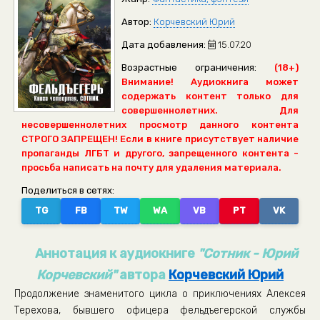
Автор:
Корчевский Юрий
Дата добавления:
15.07.20
Возрастные ограничения:
(18+)
Внимание! Аудиокнига может
содержать контент только для
совершеннолетних. Для
несовершеннолетних просмотр данного контента
СТРОГО ЗАПРЕЩЕН! Если в книге присутствует наличие
пропаганды ЛГБТ и другого, запрещенного контента -
просьба написать на почту для удаления материала.
Поделиться в сетях:
TG
FB
TW
WA
VB
PT
VK
Аннотация к аудиокниге
"Сотник - Юрий
Корчевский"
автора
Корчевский Юрий
Продолжение знаменитого цикла о приключениях Алексея
Терехова, бывшего офицера фельдъегерской службы