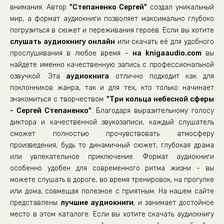
внимания. Автор
"Степаненко Сергей"
создал уникальный
023
мир, а формат аудиокниги позволяет максимально глубоко
024
погрузиться в сюжет и переживания героев. Если вы хотите
слушать аудиокнигу онлайн
025
или скачать её для удобного
прослушивания в любое время -
на knigaaudio.com
вы
026
найдете именно качественную запись с профессиональной
027
озвучкой. Эта
аудиокнига
отлично подходит как для
поклонников жанра, так и для тех, кто только начинает
028
знакомиться с творчеством
"Три кольца небесной сферы
029
- Сергей Степаненко"
. Благодаря выразительному голосу
030
диктора и качественной звукозаписи, каждый слушатель
сможет полностью прочувствовать атмосферу
031
произведения, будь то динамичный сюжет, глубокая драма
032
или увлекательное приключение. Формат аудиокниги
особенно удобен для современного ритма жизни - вы
033
можете слушать в дороге, во время тренировок, на прогулке
034
или дома, совмещая полезное с приятным. На нашем сайте
представлены
лучшие аудиокниги
, и занимает достойное
место в этом каталоге. Если вы хотите скачать аудиокнигу