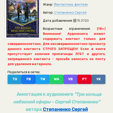
Жанр:
Фантастика, фэнтези
Автор:
Степаненко Сергей
Дата добавления:
15.07.20
Возрастные ограничения:
(18+)
Внимание! Аудиокнига может
содержать контент только для
совершеннолетних. Для несовершеннолетних просмотр
данного контента СТРОГО ЗАПРЕЩЕН! Если в книге
присутствует наличие пропаганды ЛГБТ и другого,
запрещенного контента - просьба написать на почту
для удаления материала.
Поделиться в сетях:
TG
FB
TW
WA
VB
PT
VK
Аннотация к аудиокниге
"Три кольца
небесной сферы - Сергей Степаненко"
автора
Степаненко Сергей