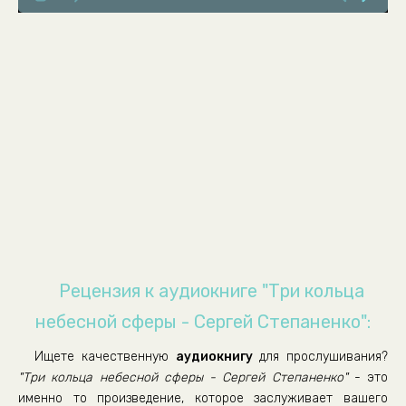
009
010
011
012
013
014
015
016
017
018
Рецензия к аудиокниге "Три кольца
019
небесной сферы - Сергей Степаненко":
020
Ищете качественную
аудиокнигу
для прослушивания?
021
"Три кольца небесной сферы - Сергей Степаненко"
- это
022
именно то произведение, которое заслуживает вашего