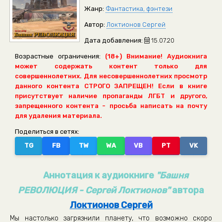
Жанр:
Фантастика, фэнтези
Автор:
Локтионов Сергей
Дата добавления:
15.07.20
Возрастные ограничения:
(18+) Внимание! Аудиокнига
может содержать контент только для
совершеннолетних. Для несовершеннолетних просмотр
данного контента СТРОГО ЗАПРЕЩЕН! Если в книге
присутствует наличие пропаганды ЛГБТ и другого,
запрещенного контента - просьба написать на почту
для удаления материала.
Поделиться в сетях:
TG
FB
TW
WA
VB
PT
VK
Аннотация к аудиокниге
"Башня
РЕВОЛЮЦИЯ - Сергей Локтионов"
автора
Локтионов Сергей
Мы настолько загрязнили планету, что возможно скоро