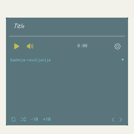
Title
0:00
bashnja-revoljucija
-10
+10