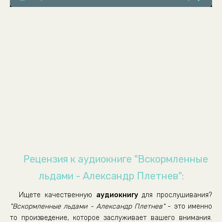
08
09
10
11
12
13
14
15
16
17
Рецензия к аудиокниге "Вскормленные
18
льдами - Александр Плетнев":
19
Ищете качественную
аудиокнигу
для прослушивания?
20
"Вскормленные льдами - Александр Плетнев"
- это именно
21
то произведение, которое заслуживает вашего внимания.