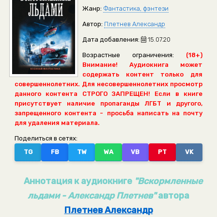
Жанр:
Фантастика, фэнтези
Автор:
Плетнев Александр
Дата добавления:
15.07.20
Возрастные ограничения:
(18+)
Внимание! Аудиокнига может
содержать контент только для
совершеннолетних. Для несовершеннолетних просмотр
данного контента СТРОГО ЗАПРЕЩЕН! Если в книге
присутствует наличие пропаганды ЛГБТ и другого,
запрещенного контента - просьба написать на почту
для удаления материала.
Поделиться в сетях:
TG
FB
TW
WA
VB
PT
VK
Аннотация к аудиокниге
"Вскормленные
льдами - Александр Плетнев"
автора
Плетнев Александр