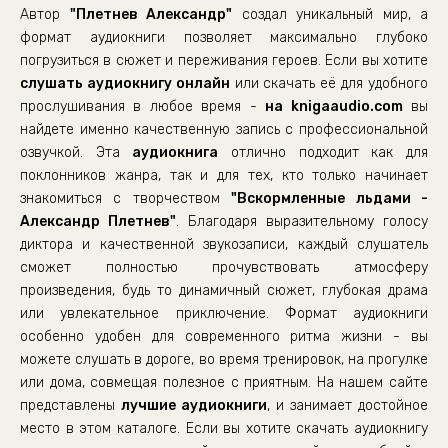
Автор
"Плетнев Александр"
создал уникальный мир, а
22
формат аудиокниги позволяет максимально глубоко
погрузиться в сюжет и переживания героев. Если вы хотите
слушать аудиокнигу онлайн
или скачать её для удобного
прослушивания в любое время -
на knigaaudio.com
вы
найдете именно качественную запись с профессиональной
озвучкой. Эта
аудиокнига
отлично подходит как для
поклонников жанра, так и для тех, кто только начинает
знакомиться с творчеством
"Вскормленные льдами -
Александр Плетнев"
. Благодаря выразительному голосу
диктора и качественной звукозаписи, каждый слушатель
сможет полностью прочувствовать атмосферу
произведения, будь то динамичный сюжет, глубокая драма
или увлекательное приключение. Формат аудиокниги
особенно удобен для современного ритма жизни - вы
можете слушать в дороге, во время тренировок, на прогулке
или дома, совмещая полезное с приятным. На нашем сайте
представлены
лучшие аудиокниги
, и занимает достойное
место в этом каталоге. Если вы хотите скачать аудиокнигу