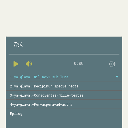
Title
0:00
1-ya-glava.-Nil-novi-sub-luna
2-ya-glava.-Decipimur-specie-recti
3-ya-glava.-Conscientia-mille-testes
4-ya-glava.-Per-aspera-ad-astra
Epilog