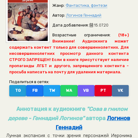
Жанр:
Фантастика, фэнтези
Автор:
Логинов Геннадий
Дата добавления:
15.07.20
Возрастные ограничения:
(18+)
Внимание! Аудиокнига может
содержать контент только для совершеннолетних. Для
несовершеннолетних просмотр данного контента
СТРОГО ЗАПРЕЩЕН! Если в книге присутствует наличие
пропаганды ЛГБТ и другого, запрещенного контента -
просьба написать на почту для удаления материала.
Поделиться в сетях:
TG
FB
TW
WA
VB
PT
VK
Аннотация к аудиокниге
"Сова в гнилом
дереве - Геннадий Логинов"
автора
Логинов
Геннадий
Лунная экспансия с точки зрения персонажей Иеронима