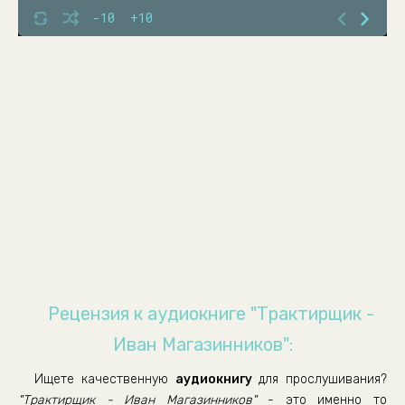
01_05
-10
+10
01_06
01_07
01_08
01_09
01_10
01_11
01_12
01_13
01_14
01_15
Рецензия к аудиокниге "Трактирщик -
01_16
Иван Магазинников":
01_17
Ищете качественную
аудиокнигу
для прослушивания?
01_18
"Трактирщик - Иван Магазинников"
- это именно то