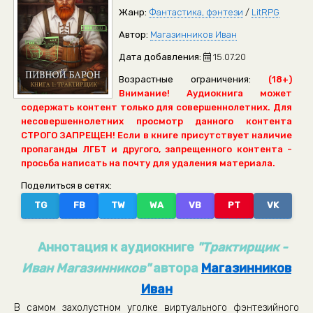
Жанр:
Фантастика, фэнтези
/
LitRPG
Автор:
Магазинников Иван
Дата добавления:
15.07.20
Возрастные ограничения:
(18+)
Внимание! Аудиокнига может
содержать контент только для совершеннолетних. Для
несовершеннолетних просмотр данного контента
СТРОГО ЗАПРЕЩЕН! Если в книге присутствует наличие
пропаганды ЛГБТ и другого, запрещенного контента -
просьба написать на почту для удаления материала.
Поделиться в сетях:
TG
FB
TW
WA
VB
PT
VK
Аннотация к аудиокниге
"Трактирщик -
Иван Магазинников"
автора
Магазинников
Иван
В самом захолустном уголке виртуального фэнтезийного