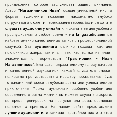
01_19
произведение, которое заслуживает вашего внимания.
Автор
"Магазинников Иван"
создал уникальный мир, а
01_20
формат аудиокниги позволяет максимально глубоко
01_21
погрузиться в сюжет и переживания героев. Если вы хотите
слушать аудиокнигу онлайн
01_22
или скачать её для удобного
прослушивания в любое время -
на knigaaudio.com
вы
01_23
найдете именно качественную запись с профессиональной
01_24
озвучкой. Эта
аудиокнига
отлично подходит как для
поклонников жанра, так и для тех, кто только начинает
01_25
знакомиться с творчеством
"Трактирщик - Иван
01_26
Магазинников"
. Благодаря выразительному голосу диктора
01_27
и качественной звукозаписи, каждый слушатель сможет
полностью прочувствовать атмосферу произведения, будь
02_01
то динамичный сюжет, глубокая драма или увлекательное
приключение. Формат аудиокниги особенно удобен для
современного ритма жизни - вы можете слушать в дороге,
во время тренировок, на прогулке или дома, совмещая
полезное с приятным. На нашем сайте представлены
лучшие аудиокниги
, и занимает достойное место в этом