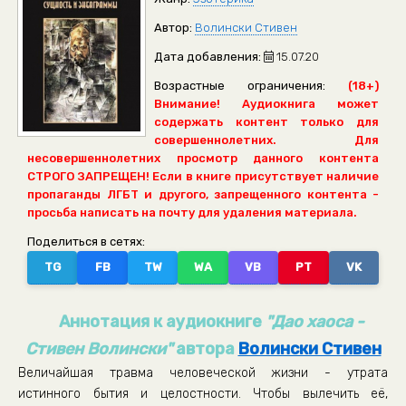
Автор:
Волински Стивен
Дата добавления:
15.07.20
Возрастные ограничения:
(18+)
Внимание! Аудиокнига может
содержать контент только для
совершеннолетних. Для
несовершеннолетних просмотр данного контента
СТРОГО ЗАПРЕЩЕН! Если в книге присутствует наличие
пропаганды ЛГБТ и другого, запрещенного контента -
просьба написать на почту для удаления материала.
Поделиться в сетях:
TG
FB
TW
WA
VB
PT
VK
Аннотация к аудиокниге
"Дао хаоса -
Стивен Волински"
автора
Волински Стивен
Величайшая травма человеческой жизни - утрата
истинного бытия и целостности. Чтобы вылечить её,