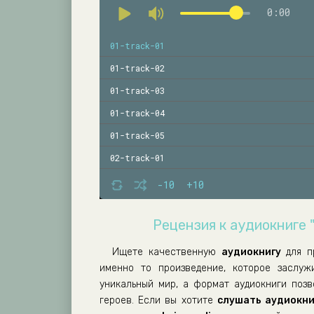
0:00
01-track-01
01-track-02
01-track-03
01-track-04
01-track-05
02-track-01
02-track-02
-10
+10
02-track-03
Рецензия к аудиокниге 
02-track-04
02-track-05
Ищете качественную
аудиокнигу
для п
именно то произведение, которое заслу
уникальный мир, а формат аудиокниги поз
героев. Если вы хотите
слушать аудиокни