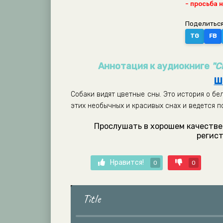
- просьба 
Поделиться
TG
FB
Аннотация к аудиокниге
"С
Ш
Собаки видят цветные сны. Это история о бе
этих необычных и красивых снах и ведется п
Прослушать в хорошем качестве 
регист
Нравится!
0
0
Title