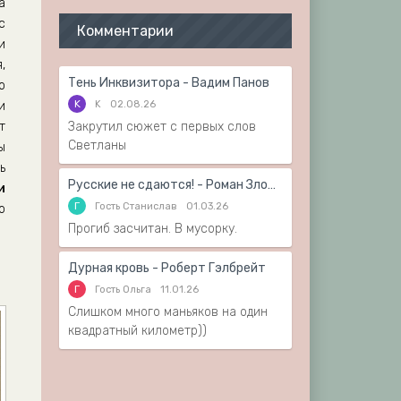
а
с
Комментарии
и
,
Тень Инквизитора - Вадим Панов
о
K
K
02.08.26
и
т
Закрутил сюжет с первых слов
Светланы
ы
ь
Русские не сдаются! - Роман Злотников
и
Г
Гость Станислав
01.03.26
о
Прогиб засчитан. В мусорку.
Дурная кровь - Роберт Гэлбрейт
Г
Гость Ольга
11.01.26
Слишком много маньяков на один
квадратный километр))