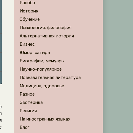
Ранобэ
История
Обучение
Психология, философия
Альтернативная история
Бизнес
Юмор, сатира
Биографии, мемуары
Научно-популярное
Познавательная литература
Медицина, здоровье
Разное
Эзотерика
о
Религия
л
На иностранных языках
я
е
Блог