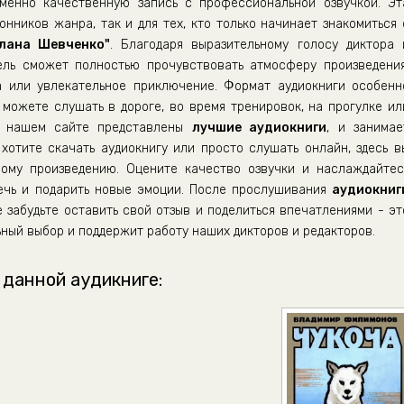
енно качественную запись с профессиональной озвучкой. Эт
нников жанра, так и для тех, кто только начинает знакомиться 
лана Шевченко"
. Благодаря выразительному голосу диктора 
ель сможет полностью прочувствовать атмосферу произведения
а или увлекательное приключение. Формат аудиокниги особенн
можете слушать в дороге, во время тренировок, на прогулке ил
а нашем сайте представлены
лучшие аудиокниги
, и занимае
хотите скачать аудиокнигу или просто слушать онлайн, здесь в
ому произведению. Оцените качество озвучки и наслаждайтес
лечь и подарить новые эмоции. После прослушивания
аудиокниг
 забудьте оставить свой отзыв и поделиться впечатлениями - эт
ный выбор и поддержит работу наших дикторов и редакторов.
 данной аудикниге: