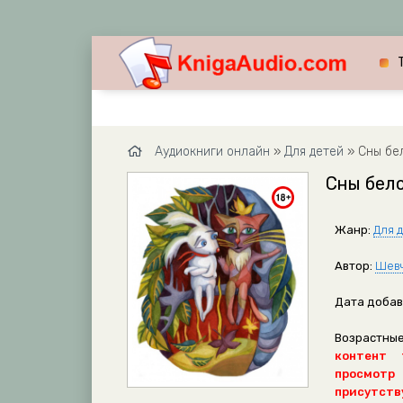
Аудиокниги онлайн
»
Для детей
» Сны бе
Сны бело
Жанр:
Для 
Автор:
Шевч
Дата добав
Возрастные
контент 
просмотр
присутству