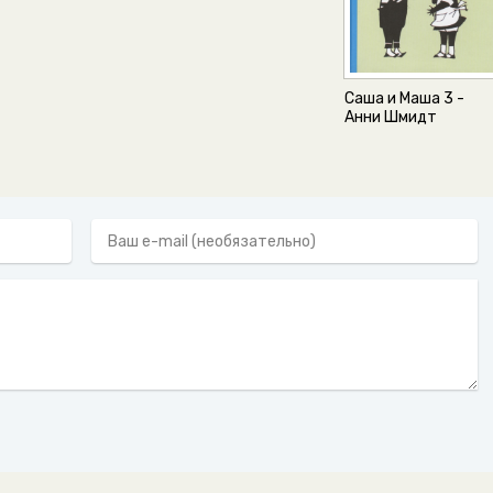
Саша и Маша 3 -
Анни Шмидт