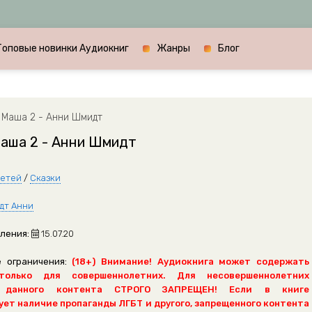
Топовые новинки Аудиокниг
Жанры
Блог
 Маша 2 - Анни Шмидт
Маша 2 - Анни Шмидт
детей
/
Сказки
дт Анни
ления:
15.07.20
 ограничения:
(18+) Внимание! Аудиокнига может содержать
только для совершеннолетних. Для несовершеннолетних
 данного контента СТРОГО ЗАПРЕЩЕН! Если в книге
ет наличие пропаганды ЛГБТ и другого, запрещенного контента