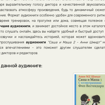
аря выразительному голосу диктора и качественной звукозаписи
вствовать атмосферу произведения, будь то динамичный сюжет
ние. Формат аудиокниги особенно удобен для современного ритм
время тренировок, на прогулке или дома, совмещая полезное 
учшие аудиокниги
, и занимает достойное место в этом каталоге
сто слушать онлайн, здесь вы найдете удобный и быстрый доступ 
озвучки и наслаждайтесь историей, которая может вдохновить
е прослушивания
аудиокниги
"Саша и Маша 2 - Анни Шмидт"
н
ься впечатлениями - это поможет другим слушателям сделат
 дикторов и редакторов.
 данной аудикниге: