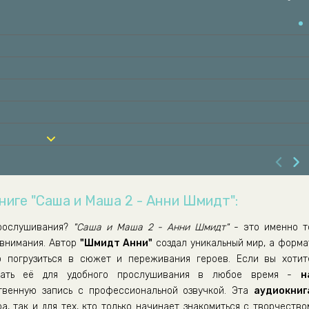
ниге "Саша и Маша 2 - Анни Шмидт":
рослушивания?
"Саша и Маша 2 - Анни Шмидт"
- это именно т
 внимания. Автор
"Шмидт Анни"
создал уникальный мир, а форма
о погрузиться в сюжет и переживания героев. Если вы хотит
ать её для удобного прослушивания в любое время -
н
венную запись с профессиональной озвучкой. Эта
аудиокниг
а, так и для тех, кто только начинает знакомиться с творчество