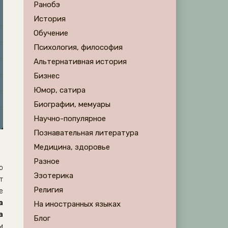
Ранобэ
История
Обучение
Психология, философия
Альтернативная история
Бизнес
Юмор, сатира
Биографии, мемуары
Научно-популярное
Познавательная литература
Медицина, здоровье
Разное
о
Эзотерика
т
Религия
е
а
На иностранных языках
а
Блог
м