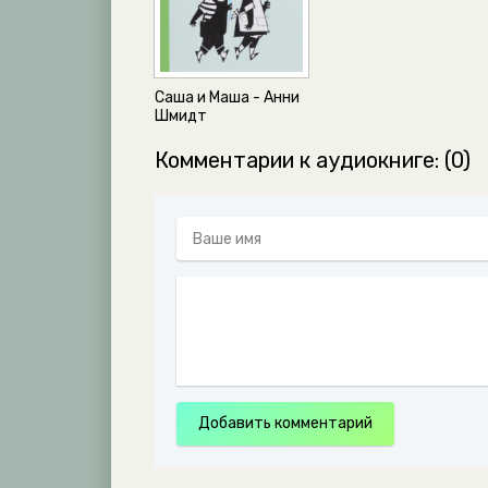
0082
0083
0084
Саша и Маша - Анни
0085
Шмидт
0086
Комментарии к аудиокниге: (0)
0087
0088
0089
0090
0091
0092
0093
0094
Добавить комментарий
0095