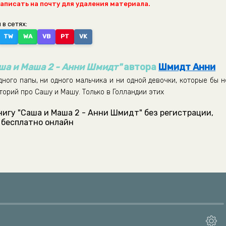
написать на почту для удаления материала.
 в сетях:
TW
WA
VB
PT
VK
ша и Маша 2 - Анни Шмидт"
автора
Шмидт Анни
дного папы, ни одного мальчика и ни одной девочки, которые бы н
орий про Сашу и Машу. Только в Голландии этих
нигу "Саша и Маша 2 - Анни Шмидт" без регистрации,
бесплатно онлайн