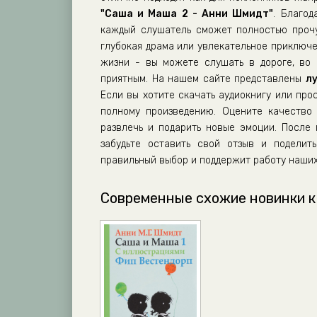
0068
"Саша и Маша 2 - Анни Шмидт"
. Благод
0069
каждый слушатель сможет полностью прочу
глубокая драма или увлекательное приключе
0070
жизни - вы можете слушать в дороге, во 
0071
приятным. На нашем сайте представлены
л
0072
Если вы хотите скачать аудиокнигу или про
полному произведению. Оцените качество 
0073
развлечь и подарить новые эмоции. Посл
0074
забудьте оставить свой отзыв и поделит
правильный выбор и поддержит работу наших
0075
0076
Современные схожие новинки к
0077
0078
0079
0080
0081