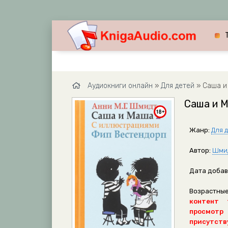
Аудиокниги онлайн
»
Для детей
» Саша и
Саша и 
Жанр:
Для 
Автор:
Шми
Дата добав
Возрастные
контент 
просмотр
присутству