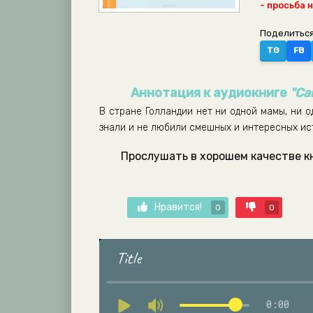
- просьба 
Поделиться
TG
FB
Аннотация к аудиокниге
"Са
В стране Голландии нет ни одной мамы, ни о
знали и не любили смешных и интересных ист
Прослушать в хорошем качестве к
Нравится!
0
0
Title
0:00