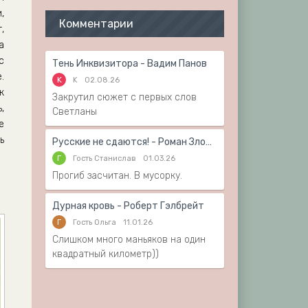
,
Комментарии
,
а
с
Тень Инквизитора - Вадим Панов
.
K
K
02.08.26
к
Закрутил сюжет с первых слов
,
Светланы
е
ь
Русские не сдаются! - Роман Злотников
Г
Гость Станислав
01.03.26
Прогиб засчитан. В мусорку.
Дурная кровь - Роберт Гэлбрейт
Г
Гость Ольга
11.01.26
Слишком много маньяков на один
квадратный километр))