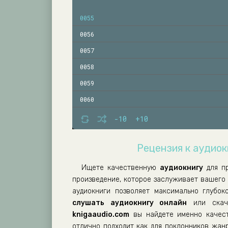
0055
0056
0057
0058
0059
0060
0061
-10
+10
0062
Рецензия к аудиок
0063
0064
Ищете качественную
аудиокнигу
для п
произведение, которое заслуживает вашего
0065
аудиокниги позволяет максимально глубок
0066
слушать аудиокнигу онлайн
или скач
0067
knigaaudio.com
вы найдете именно качест
отлично подходит как для поклонников жанр