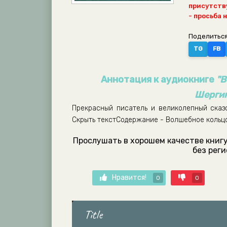
присутству
- просьба 
Поделиться
TG
FB
Аннотация к аудиокниге
"В
Шерги
Прекрасный писатель и великолепный сказоч
Скрыть текстСодержание - Волшебное кольцо
Прослушать в хорошем качестве книгу
без рег
Нравится!
0
0
Title