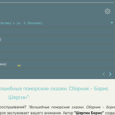
ультику с уч. Е.Леонова)
)
зка)
зка)
а)
олшебные поморские сказки. Сборник - Борис
Шергин":
втор)
рослушивания?
"Волшебные поморские сказки. Сборник - Бори
орое заслуживает вашего внимания. Автор
"Шергин Борис"
созда