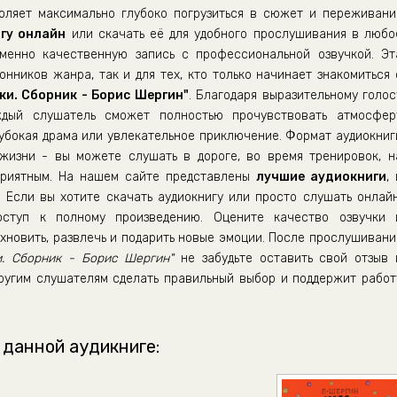
воляет максимально глубоко погрузиться в сюжет и переживани
гу онлайн
или скачать её для удобного прослушивания в любо
енно качественную запись с профессиональной озвучкой. Эт
нников жанра, так и для тех, кто только начинает знакомиться 
и. Сборник - Борис Шергин"
. Благодаря выразительному голос
аждый слушатель сможет полностью прочувствовать атмосфер
лубокая драма или увлекательное приключение. Формат аудиокниг
жизни - вы можете слушать в дороге, во время тренировок, н
приятным. На нашем сайте представлены
лучшие аудиокниги
, 
 Если вы хотите скачать аудиокнигу или просто слушать онлайн
ступ к полному произведению. Оцените качество озвучки 
хновить, развлечь и подарить новые эмоции. После прослушивани
. Сборник - Борис Шергин"
не забудьте оставить свой отзыв 
ругим слушателям сделать правильный выбор и поддержит работ
 данной аудикниге: