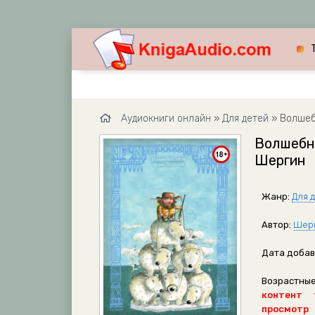
Аудиокниги онлайн
»
Для детей
» Волшеб
Волшебны
Шергин
Жанр:
Для 
Автор:
Шерг
Дата добав
Возрастные
контент 
просмотр