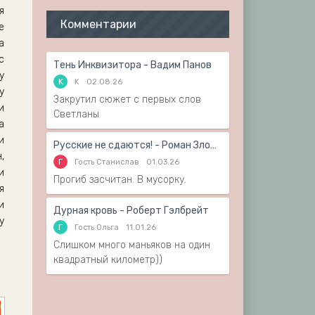
я
Комментарии
е
а
с
Тень Инквизитора - Вадим Панов
у
K
K
02.08.26
у
Закрутил сюжет с первых слов
и
Светланы
а
и
Русские не сдаются! - Роман Злотников
,
Г
Гость Станислав
01.03.26
и
Прогиб засчитан. В мусорку.
я
и
Дурная кровь - Роберт Гэлбрейт
у
Г
Гость Ольга
11.01.26
Слишком много маньяков на один
квадратный километр))