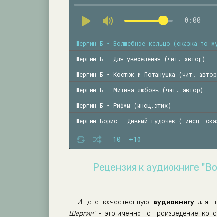
0:00
Шергин Б - Волшебное кольцо (сказка по м
Шергин Б - Для увеселения (чит. автор)
Шергин Б - Костюк и Потанушка (чит. автор
Шергин Б - Митина любовь (чит. автор)
Шергин Б - Рифмы (инсц.стих)
Шергин Борис - Дивный гудочек ( инсц. ска
Шергин Борис - Золоченые лбы ( инсц. ска
-10
+10
Шергин Борис - Пойга и лиса ( инсц. сказк
Рецензия к аудиокниге "В
Шергин Борис - Шиш и песни (чит. автор)
Шергин Борис -Кострюк и Потанюшка (чит. а
Шергин Борис -Мистер Пронька (инсц)
Ищете качественную
аудиокнигу
для п
Шергин"
- это именно то произведение, кот