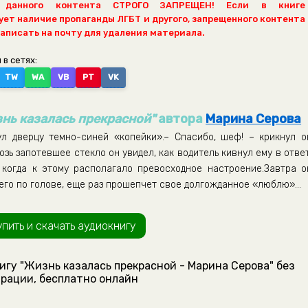
 данного контента СТРОГО ЗАПРЕЩЕН! Если в книге
ет наличие пропаганды ЛГБТ и другого, запрещенного контента
написать на почту для удаления материала.
 в сетях:
TW
WA
VB
PT
VK
нь казалась прекрасной"
автора
Марина Серова
л дверцу темно-синей «копейки».– Спасибо, шеф! – крикнул о
зь запотевшее стекло он увидел, как водитель кивнул ему в ответ
когда к этому располагало превосходное настроение.Завтра о
в его по голове, еще раз прошепчет свое долгожданное «люблю»…
упить и скачать аудиокнигу
игу "Жизнь казалась прекрасной - Марина Серова" без
рации, бесплатно онлайн