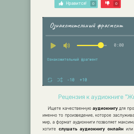
Нравится!
0
0
Ознакомительный фрагмент
0:00
Ознакомительный фрагмент
-10
+10
Рецензия к аудиокниге "Ж
Ищете качественную
аудиокнигу
для пр
именно то произведение, которое заслужив
мир, а формат аудиокниги позволяет максим
хотите
слушать аудиокнигу онлайн
или 