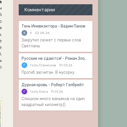
а
м
Комментарии
й
о
Тень Инквизитора - Вадим Панов
я
K
K
02.08.26
,
Закрутил сюжет с первых слов
е
Светланы
е
,
Русские не сдаются! - Роман Злотников
ь
Г
Гость Станислав
01.03.26
о
Прогиб засчитан. В мусорку.
Дурная кровь - Роберт Гэлбрейт
Г
Гость Ольга
11.01.26
Слишком много маньяков на один
квадратный километр))