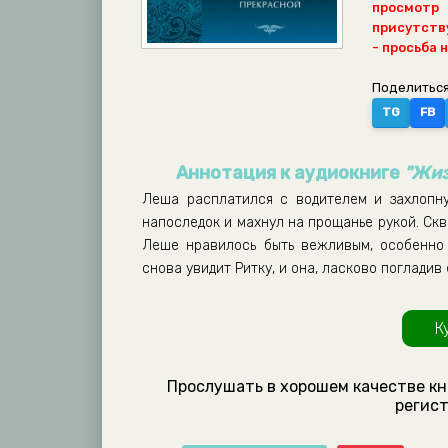
просмотр
присутству
- просьба 
Поделиться
TG
FB
Аннотация к аудиокниге
"Жиз
Леша расплатился с водителем и захлопну
напоследок и махнул на прощанье рукой. Скво
Леше нравилось быть вежливым, особенно 
снова увидит Ритку, и она, ласково поглади
К
Прослушать в хорошем качестве кн
регист