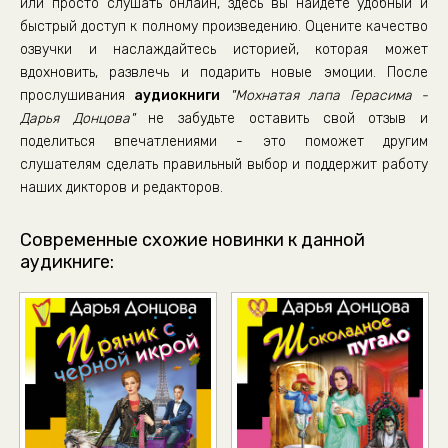
или просто слушать онлайн, здесь вы найдете удобный и
Глава 36
быстрый доступ к полному произведению. Оцените качество
озвучки и наслаждайтесь историей, которая может
Глава 37
вдохновить, развлечь и подарить новые эмоции. После
Глава 38
прослушивания
аудиокниги
"Мохнатая лапа Герасима -
Глава 39
Дарья Донцова"
не забудьте оставить свой отзыв и
поделиться впечатлениями - это поможет другим
Эпилог
слушателям сделать правильный выбор и поддержит работу
наших дикторов и редакторов.
Современные схожие новинки к данной
аудикниге: