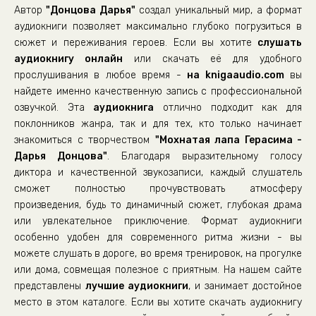
Автор
"Донцова Дарья"
создал уникальный мир, а формат
Глава 22
аудиокниги позволяет максимально глубоко погрузиться в
Глава 23
сюжет и переживания героев. Если вы хотите
слушать
аудиокнигу онлайн
Глава 24
или скачать её для удобного
прослушивания в любое время -
на knigaaudio.com
вы
Глава 25
найдете именно качественную запись с профессиональной
Глава 26
озвучкой. Эта
аудиокнига
отлично подходит как для
поклонников жанра, так и для тех, кто только начинает
Глава 27
знакомиться с творчеством
"Мохнатая лапа Герасима -
Глава 28
Дарья Донцова"
. Благодаря выразительному голосу
Глава 29
диктора и качественной звукозаписи, каждый слушатель
сможет полностью прочувствовать атмосферу
Глава 30
произведения, будь то динамичный сюжет, глубокая драма
Глава 31
или увлекательное приключение. Формат аудиокниги
особенно удобен для современного ритма жизни - вы
Глава 32
можете слушать в дороге, во время тренировок, на прогулке
Глава 33
или дома, совмещая полезное с приятным. На нашем сайте
Глава 34
представлены
лучшие аудиокниги
, и занимает достойное
место в этом каталоге. Если вы хотите скачать аудиокнигу
Глава 35