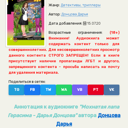
Жанр:
Детективы, триллеры
Автор:
Донцова Дарья
Дата добавления:
15.07.20
Возрастные ограничения:
(18+)
Внимание! Аудиокнига может
содержать контент только для
совершеннолетних. Для несовершеннолетних просмотр
данного контента СТРОГО ЗАПРЕЩЕН! Если в книге
присутствует наличие пропаганды ЛГБТ и другого,
запрещенного контента - просьба написать на почту
для удаления материала.
Поделиться в сетях:
TG
FB
TW
WA
VB
PT
VK
Аннотация к аудиокниге
"Мохнатая лапа
Герасима - Дарья Донцова"
автора
Донцова
Дарья