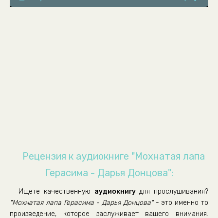
Глава 8
Глава 9
Глава 10
Глава 11
Глава 12
Глава 13
Глава 14
Глава 15
Глава 16
Глава 17
Рецензия к аудиокниге "Мохнатая лапа
Глава 18
Герасима - Дарья Донцова":
Глава 19
Ищете качественную
аудиокнигу
для прослушивания?
Глава 20
"Мохнатая лапа Герасима - Дарья Донцова"
- это именно то
Глава 21
произведение, которое заслуживает вашего внимания.