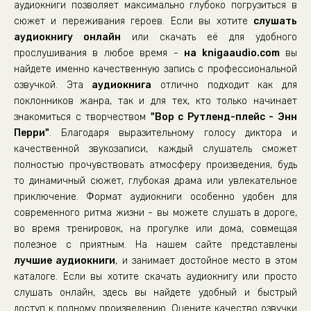
аудиокниги позволяет максимально глубоко погрузиться в
05_023
сюжет и переживания героев. Если вы хотите
слушать
аудиокнигу онлайн
05_024
или скачать её для удобного
прослушивания в любое время -
на knigaaudio.com
вы
05_025
найдете именно качественную запись с профессиональной
05_026
озвучкой. Эта
аудиокнига
отлично подходит как для
поклонников жанра, так и для тех, кто только начинает
05_027
знакомиться с творчеством
"Вор с Рутленд-плейс - Энн
05_028
Перри"
. Благодаря выразительному голосу диктора и
05_029
качественной звукозаписи, каждый слушатель сможет
полностью прочувствовать атмосферу произведения, будь
05_030
то динамичный сюжет, глубокая драма или увлекательное
05_031
приключение. Формат аудиокниги особенно удобен для
современного ритма жизни - вы можете слушать в дороге,
05_032
во время тренировок, на прогулке или дома, совмещая
05_033
полезное с приятным. На нашем сайте представлены
05_034
лучшие аудиокниги
, и занимает достойное место в этом
каталоге. Если вы хотите скачать аудиокнигу или просто
05_035
слушать онлайн, здесь вы найдете удобный и быстрый
05_036
доступ к полному произведению. Оцените качество озвучки