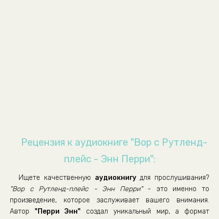
05_009
05_010
05_011
05_012
05_013
05_014
05_015
05_016
05_017
Рецензия к аудиокниге "Вор с Рутленд-
05_018
плейс - Энн Перри":
05_019
Ищете качественную
аудиокнигу
для прослушивания?
05_020
"Вор с Рутленд-плейс - Энн Перри"
- это именно то
05_021
произведение, которое заслуживает вашего внимания.
Автор
"Перри Энн"
создал уникальный мир, а формат
05_022