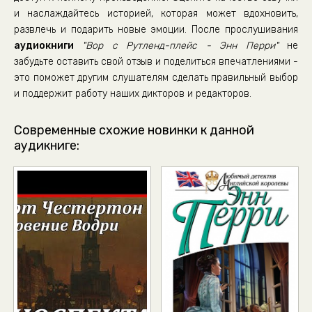
и наслаждайтесь историей, которая может вдохновить,
05_037
развлечь и подарить новые эмоции. После прослушивания
05_038
аудиокниги
"Вор с Рутленд-плейс - Энн Перри"
не
05_039
забудьте оставить свой отзыв и поделиться впечатлениями -
это поможет другим слушателям сделать правильный выбор
05_040
и поддержит работу наших дикторов и редакторов.
05_041
05_042
Современные схожие новинки к данной
аудикниге:
05_043
05_044
05_045
05_046
05_047
05_048
05_049
05_050