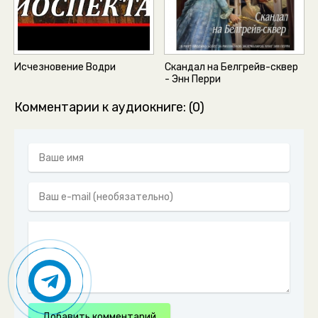
05_051
05_052
05_053
Исчезновение Водри
Скандал на Белгрейв-сквер
- Энн Перри
05_054
Комментарии к аудиокниге: (0)
05_055
05_056
05_057
05_058
05_059
05_060
05_061
05_062
Добавить комментарий