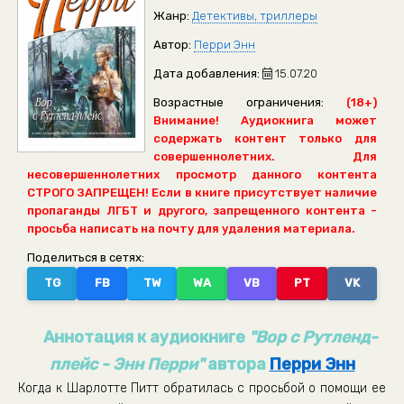
Жанр:
Детективы, триллеры
Автор:
Перри Энн
Дата добавления:
15.07.20
Возрастные ограничения:
(18+)
Внимание! Аудиокнига может
содержать контент только для
совершеннолетних. Для
несовершеннолетних просмотр данного контента
СТРОГО ЗАПРЕЩЕН! Если в книге присутствует наличие
пропаганды ЛГБТ и другого, запрещенного контента -
просьба написать на почту для удаления материала.
Поделиться в сетях:
TG
FB
TW
WA
VB
PT
VK
Аннотация к аудиокниге
"Вор с Рутленд-
плейс - Энн Перри"
автора
Перри Энн
Когда к Шарлотте Питт обратилась с просьбой о помощи ее