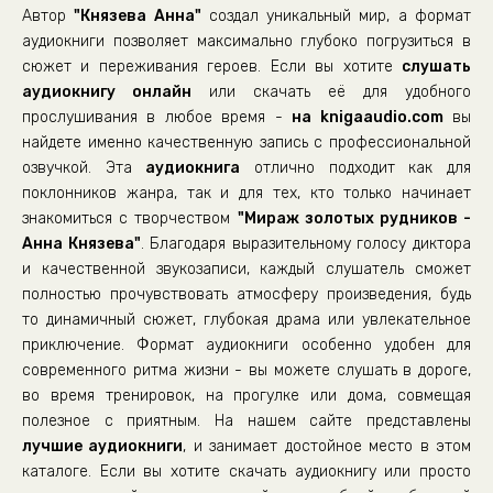
Автор
"Князева Анна"
создал уникальный мир, а формат
Разрыв
аудиокниги позволяет максимально глубоко погрузиться в
Несусветная глупость
сюжет и переживания героев. Если вы хотите
слушать
аудиокнигу онлайн
Дорога на север
или скачать её для удобного
прослушивания в любое время -
на knigaaudio.com
вы
Подставной
найдете именно качественную запись с профессиональной
Это они
озвучкой. Эта
аудиокнига
отлично подходит как для
поклонников жанра, так и для тех, кто только начинает
Плохой человек
знакомиться с творчеством
"Мираж золотых рудников -
Вопрос здоровья и безопасности
Анна Князева"
. Благодаря выразительному голосу диктора
За ширмой
и качественной звукозаписи, каждый слушатель сможет
полностью прочувствовать атмосферу произведения, будь
Сделка
то динамичный сюжет, глубокая драма или увлекательное
Прощание
приключение. Формат аудиокниги особенно удобен для
современного ритма жизни - вы можете слушать в дороге,
Эпилог
во время тренировок, на прогулке или дома, совмещая
полезное с приятным. На нашем сайте представлены
лучшие аудиокниги
, и занимает достойное место в этом
каталоге. Если вы хотите скачать аудиокнигу или просто