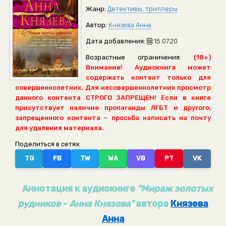
Жанр:
Детективы, триллеры
Автор:
Князева Анна
Дата добавления:
15.07.20
Возрастные ограничения:
(18+)
Внимание! Аудиокнига может
содержать контент только для
совершеннолетних. Для несовершеннолетних просмотр
данного контента СТРОГО ЗАПРЕЩЕН! Если в книге
присутствует наличие пропаганды ЛГБТ и другого,
запрещенного контента - просьба написать на почту
для удаления материала.
Поделиться в сетях:
TG
FB
TW
WA
VB
PT
VK
Аннотация к аудиокниге
"Мираж золотых
рудников - Анна Князева"
автора
Князева
Анна