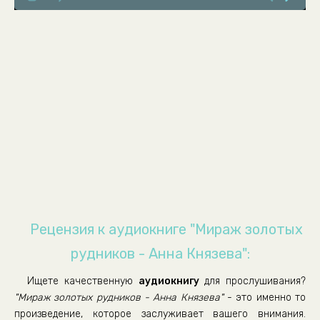
Плод воображения
Стрелка
Встреча с другом
Прогрессия усложнений
Вранье
Работа Сергея
Старый дом
Экспертное заключение
Третий
Перекрестные связи
Рецензия к аудиокниге "Мираж золотых
Неудачный день
рудников - Анна Князева":
Нимфоманка
Ищете качественную
аудиокнигу
для прослушивания?
Метла с мотором
"Мираж золотых рудников - Анна Князева"
- это именно то
Оборотни
произведение, которое заслуживает вашего внимания.