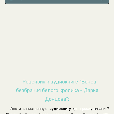
08
09
10
11
12
13
14
15
16
17
Рецензия к аудиокниге "Венец
18
безбрачия белого кролика - Дарья
19
Донцова":
20
Ищете качественную
аудиокнигу
для прослушивания?
21