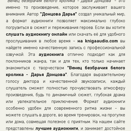
"Венец безбрачия белого кролика - Дарья Донцова"
- это
22
именно то произведение, которое заслуживает вашего
внимания. Автор
"Донцова Дарья"
создал уникальный мир,
23
а формат аудиокниги позволяет максимально глубоко
24
погрузиться в сюжет и переживания героев. Если вы хотите
25
слушать аудиокнигу онлайн
или скачать её для удобного
прослушивания в любое время -
на knigaaudio.com
вы
26
найдете именно качественную запись с профессиональной
27
озвучкой. Эта
аудиокнига
отлично подходит как для
поклонников жанра, так и для тех, кто только начинает
28
знакомиться с творчеством
"Венец безбрачия белого
29
кролика - Дарья Донцова"
. Благодаря выразительному
30
голосу диктора и качественной звукозаписи, каждый
слушатель сможет полностью прочувствовать атмосферу
31
произведения, будь то динамичный сюжет, глубокая драма
32
или увлекательное приключение. Формат аудиокниги
особенно удобен для современного ритма жизни - вы
33
можете слушать в дороге, во время тренировок, на прогулке
34
или дома, совмещая полезное с приятным. На нашем сайте
35
представлены
лучшие аудиокниги
, и занимает достойное