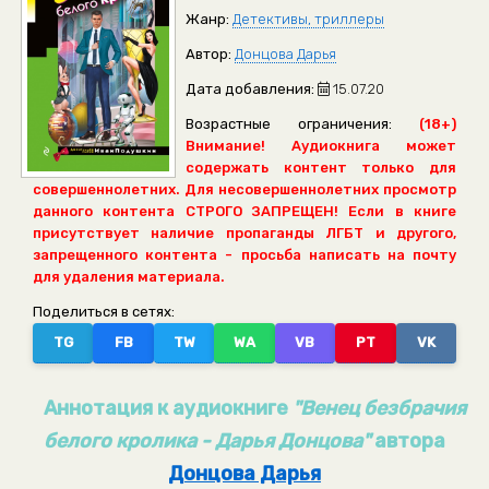
Жанр:
Детективы, триллеры
Автор:
Донцова Дарья
Дата добавления:
15.07.20
Возрастные ограничения:
(18+)
Внимание! Аудиокнига может
содержать контент только для
совершеннолетних. Для несовершеннолетних просмотр
данного контента СТРОГО ЗАПРЕЩЕН! Если в книге
присутствует наличие пропаганды ЛГБТ и другого,
запрещенного контента - просьба написать на почту
для удаления материала.
Поделиться в сетях:
TG
FB
TW
WA
VB
PT
VK
Аннотация к аудиокниге
"Венец безбрачия
белого кролика - Дарья Донцова"
автора
Донцова Дарья