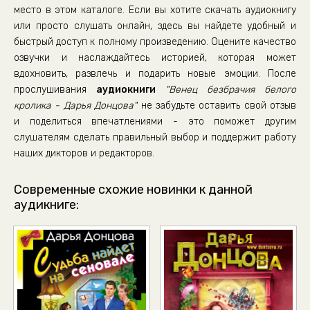
место в этом каталоге. Если вы хотите скачать аудиокнигу
36
или просто слушать онлайн, здесь вы найдете удобный и
37
быстрый доступ к полному произведению. Оцените качество
озвучки и наслаждайтесь историей, которая может
38
вдохновить, развлечь и подарить новые эмоции. После
39
прослушивания
аудиокниги
"Венец безбрачия белого
40
кролика - Дарья Донцова"
не забудьте оставить свой отзыв
и поделиться впечатлениями - это поможет другим
41
слушателям сделать правильный выбор и поддержит работу
42
наших дикторов и редакторов.
43
Современные схожие новинки к данной
44
аудикниге:
45
46
47
48