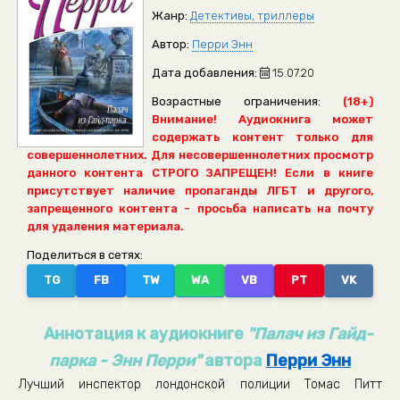
Жанр:
Детективы, триллеры
Автор:
Перри Энн
Дата добавления:
15.07.20
Возрастные ограничения:
(18+)
Внимание! Аудиокнига может
содержать контент только для
совершеннолетних. Для несовершеннолетних просмотр
данного контента СТРОГО ЗАПРЕЩЕН! Если в книге
присутствует наличие пропаганды ЛГБТ и другого,
запрещенного контента - просьба написать на почту
для удаления материала.
Поделиться в сетях:
TG
FB
TW
WA
VB
PT
VK
Аннотация к аудиокниге
"Палач из Гайд-
парка - Энн Перри"
автора
Перри Энн
Лучший инспектор лондонской полиции Томас Питт