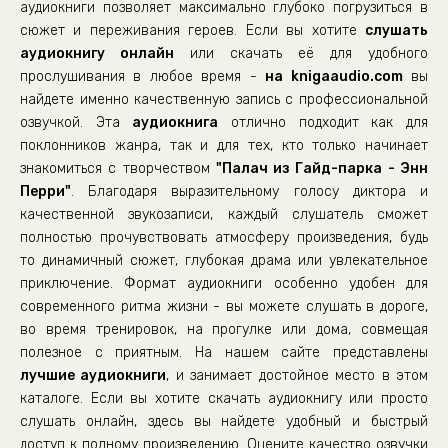
аудиокниги позволяет максимально глубоко погрузиться в
06_01_Палач из Гайд-парка
сюжет и переживания героев. Если вы хотите
слушать
аудиокнигу онлайн
06_02_Палач из Гайд-парка
или скачать её для удобного
прослушивания в любое время -
на knigaaudio.com
вы
06_03_Палач из Гайд-парка
найдете именно качественную запись с профессиональной
06_04_Палач из Гайд-парка
озвучкой. Эта
аудиокнига
отлично подходит как для
поклонников жанра, так и для тех, кто только начинает
06_05_Палач из Гайд-парка
знакомиться с творчеством
"Палач из Гайд-парка - Энн
07_01_Палач из Гайд-парка
Перри"
. Благодаря выразительному голосу диктора и
07_02_Палач из Гайд-парка
качественной звукозаписи, каждый слушатель сможет
полностью прочувствовать атмосферу произведения, будь
07_03_Палач из Гайд-парка
то динамичный сюжет, глубокая драма или увлекательное
07_04_Палач из Гайд-парка
приключение. Формат аудиокниги особенно удобен для
современного ритма жизни - вы можете слушать в дороге,
07_05_Палач из Гайд-парка
во время тренировок, на прогулке или дома, совмещая
08_01_Палач из Гайд-парка
полезное с приятным. На нашем сайте представлены
08_02_Палач из Гайд-парка
лучшие аудиокниги
, и занимает достойное место в этом
каталоге. Если вы хотите скачать аудиокнигу или просто
08_03_Палач из Гайд-парка
слушать онлайн, здесь вы найдете удобный и быстрый
08_04_Палач из Гайд-парка
доступ к полному произведению. Оцените качество озвучки