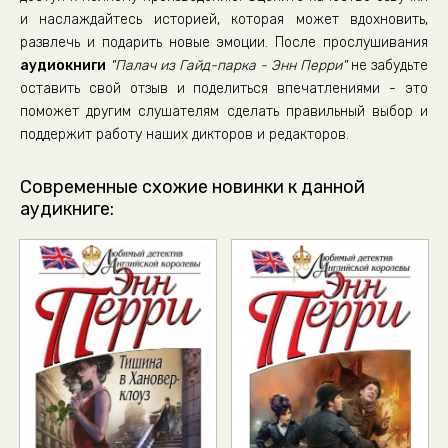
и наслаждайтесь историей, которая может вдохновить,
09_01_Палач из Гайд-парка
развлечь и подарить новые эмоции. После прослушивания
09_02_Палач из Гайд-парка
аудиокниги
"Палач из Гайд-парка - Энн Перри"
не забудьте
09_03_Палач из Гайд-парка
оставить свой отзыв и поделиться впечатлениями - это
поможет другим слушателям сделать правильный выбор и
10_01_Палач из Гайд-парка
поддержит работу наших дикторов и редакторов.
10_02_Палач из Гайд-парка
10_03_Палач из Гайд-парка
Современные схожие новинки к данной
аудикниге:
10_04_Палач из Гайд-парка
11_01_Палач из Гайд-парка
11_02_Палач из Гайд-парка
11_03_Палач из Гайд-парка
11_04_Палач из Гайд-парка