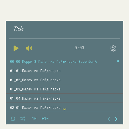
Title
0:00
00_00_Перри_Э_Палач_из_Гайд-парка_Васенёв_А
01_01_Палач из Гайд-парка
01_02_Палач из Гайд-парка
01_03_Палач из Гайд-парка
01_04_Палач из Гайд-парка
02_01_Палач из Гайд-парка
02_02_Палач из Гайд-парка
-10
+10
02_03_Палач из Гайд-парка