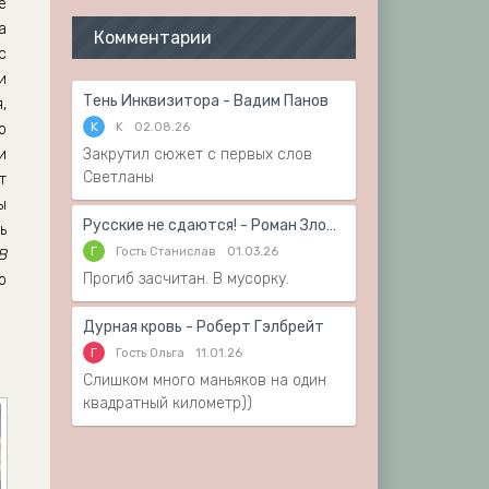
е
а
Комментарии
с
и
Тень Инквизитора - Вадим Панов
,
K
K
02.08.26
о
и
Закрутил сюжет с первых слов
Светланы
т
ы
Русские не сдаются! - Роман Злотников
ь
Г
Гость Станислав
01.03.26
В
Прогиб засчитан. В мусорку.
о
Дурная кровь - Роберт Гэлбрейт
Г
Гость Ольга
11.01.26
Слишком много маньяков на один
квадратный километр))