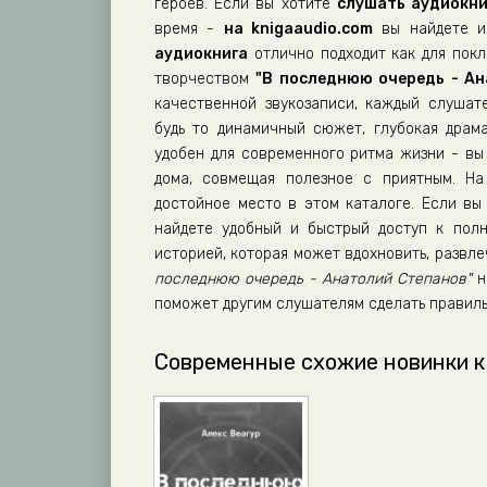
героев. Если вы хотите
слушать аудиокни
013 Â ïîñëåäíþþ î÷åðåäü
время -
на knigaaudio.com
вы найдете им
аудиокнига
отлично подходит как для покло
014 Â ïîñëåäíþþ î÷åðåäü
творчеством
"В последнюю очередь - Ан
015 Â ïîñëåäíþþ î÷åðåäü
качественной звукозаписи, каждый слушат
будь то динамичный сюжет, глубокая драм
удобен для современного ритма жизни - вы 
дома, совмещая полезное с приятным. Н
достойное место в этом каталоге. Если вы 
найдете удобный и быстрый доступ к полн
историей, которая может вдохновить, развл
последнюю очередь - Анатолий Степанов"
н
поможет другим слушателям сделать правиль
Современные схожие новинки к