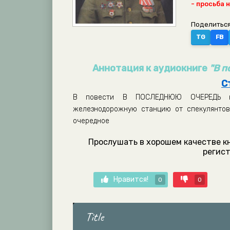
- просьба 
Поделиться
TG
FB
Аннотация к аудиокниге
"В п
С
В повести В ПОСЛЕДНЮЮ ОЧЕРЕДЬ кап
железнодорожную станцию от спекулянтов 
очередное
Прослушать в хорошем качестве к
регист
Нравится!
0
0
Title