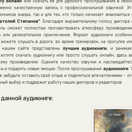
гу онлайн
или скачать её для удобного прослушивания в любо
енно качественную запись с профессиональной озвучкой. Эт
нников жанра, так и для тех, кто только начинает знакомиться 
атолий Степанов"
. Благодаря выразительному голосу диктора 
ель сможет полностью прочувствовать атмосферу произведения
а или увлекательное приключение. Формат аудиокниги особенн
можете слушать в дороге, во время тренировок, на прогулке ил
а нашем сайте представлены
лучшие аудиокниги
, и занимае
хотите скачать аудиокнигу или просто слушать онлайн, здесь в
ому произведению. Оцените качество озвучки и наслаждайтес
ечь и подарить новые эмоции. После прослушивания
аудиокниги
"
е забудьте оставить свой отзыв и поделиться впечатлениями - эт
ный выбор и поддержит работу наших дикторов и редакторов.
 данной аудикниге: