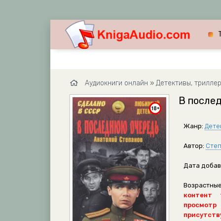
Аудиокниги онлайн
»
Детективы, трилле
В после
Жанр:
Дете
Автор:
Степ
Дата добав
Возрастные
контент 
просмотр
присутству