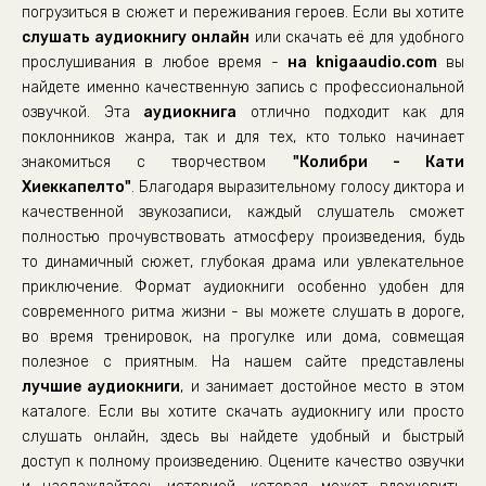
02_22_Сентябрь
погрузиться в сюжет и переживания героев. Если вы хотите
слушать аудиокнигу онлайн
02_23_Сентябрь
или скачать её для удобного
прослушивания в любое время -
на knigaaudio.com
вы
02_24_Сентябрь
найдете именно качественную запись с профессиональной
02_25_Сентябрь
озвучкой. Эта
аудиокнига
отлично подходит как для
поклонников жанра, так и для тех, кто только начинает
02_26_Сентябрь
знакомиться с творчеством
"Колибри - Кати
02_27_Сентябрь
Хиеккапелто"
. Благодаря выразительному голосу диктора и
02_28_Сентябрь
качественной звукозаписи, каждый слушатель сможет
полностью прочувствовать атмосферу произведения, будь
03_29_Октябрь
то динамичный сюжет, глубокая драма или увлекательное
03_30_Октябрь
приключение. Формат аудиокниги особенно удобен для
современного ритма жизни - вы можете слушать в дороге,
03_31_Октябрь
во время тренировок, на прогулке или дома, совмещая
03_32_Октябрь
полезное с приятным. На нашем сайте представлены
03_33_Октябрь
лучшие аудиокниги
, и занимает достойное место в этом
каталоге. Если вы хотите скачать аудиокнигу или просто
03_34_Октябрь
слушать онлайн, здесь вы найдете удобный и быстрый
03_35_Октябрь
доступ к полному произведению. Оцените качество озвучки