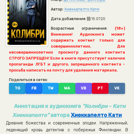
Автор:
Хиеккапелто Кати
Дата добавления:
15.07.20
Возрастные ограничения:
(18+)
Внимание! Аудиокнига может
содержать контент только для
совершеннолетних. Для
несовершеннолетних просмотр данного контента
СТРОГО ЗАПРЕЩЕН! Если в книге присутствует наличие
пропаганды ЛГБТ и другого, запрещенного контента -
просьба написать на почту для удаления материала.
Поделиться в сетях:
TG
FB
TW
WA
VB
PT
VK
Аннотация к аудиокниге
"Колибри - Кати
Хиеккапелто"
автора
Хиеккапелто Кати
Древние божества и современные злодеи. Напряженный,
леденящий кровь детектив с побережья Финляндии. В