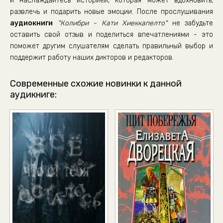
и наслаждайтесь историей, которая может вдохновить,
03_36_Октябрь
развлечь и подарить новые эмоции. После прослушивания
03_37_Октябрь
аудиокниги
"Колибри - Кати Хиеккапелто"
не забудьте
04_38_Ноябрь
оставить свой отзыв и поделиться впечатлениями - это
поможет другим слушателям сделать правильный выбор и
04_39_Ноябрь
поддержит работу наших дикторов и редакторов.
04_40_Ноябрь
04_41_Ноябрь
Современные схожие новинки к данной
аудикниге: