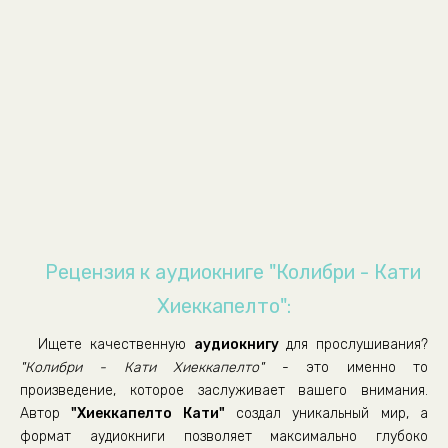
01_08_Август
01_09_Август
01_10_Август
01_11_Август
01_12_Август
01_13_Август
01_14_Август
01_15_Август
01_16_Август
Рецензия к аудиокниге "Колибри - Кати
02_17_Сентябрь
Хиеккапелто":
02_18_Сентябрь
Ищете качественную
аудиокнигу
для прослушивания?
02_19_Сентябрь
"Колибри - Кати Хиеккапелто"
- это именно то
02_20_Сентябрь
произведение, которое заслуживает вашего внимания.
Автор
"Хиеккапелто Кати"
создал уникальный мир, а
02_21_Сентябрь
формат аудиокниги позволяет максимально глубоко