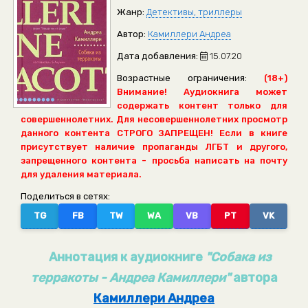
Жанр:
Детективы, триллеры
Автор:
Камиллери Андреа
Дата добавления:
15.07.20
Возрастные ограничения:
(18+)
Внимание! Аудиокнига может
содержать контент только для
совершеннолетних. Для несовершеннолетних просмотр
данного контента СТРОГО ЗАПРЕЩЕН! Если в книге
присутствует наличие пропаганды ЛГБТ и другого,
запрещенного контента - просьба написать на почту
для удаления материала.
Поделиться в сетях:
TG
FB
TW
WA
VB
PT
VK
Аннотация к аудиокниге
"Собака из
терракоты - Андреа Камиллери"
автора
Камиллери Андреа