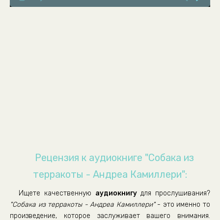
08-sobaka-iz-terrakoty
09-sobaka-iz-terrakoty
10-sobaka-iz-terrakoty
11-sobaka-iz-terrakoty
12-sobaka-iz-terrakoty
13-sobaka-iz-terrakoty
14-sobaka-iz-terrakoty
15-sobaka-iz-terrakoty
16-sobaka-iz-terrakoty
17-sobaka-iz-terrakoty
Рецензия к аудиокниге "Собака из
18-sobaka-iz-terrakoty
терракоты - Андреа Камиллери":
19-sobaka-iz-terrakoty
Ищете качественную
аудиокнигу
для прослушивания?
20-sobaka-iz-terrakoty
"Собака из терракоты - Андреа Камиллери"
- это именно то
21-sobaka-iz-terrakoty
произведение, которое заслуживает вашего внимания.