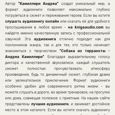
Автор
"Камиллери Андреа"
создал уникальный мир, а
22-sobaka-iz-terrakoty
формат аудиокниги позволяет максимально глубоко
23-sobaka-iz-terrakoty
погрузиться в сюжет и переживания героев. Если вы хотите
слушать аудиокнигу онлайн
24-sobaka-iz-terrakoty
или скачать её для удобного
прослушивания в любое время -
на knigaaudio.com
вы
25-sobaka-iz-terrakoty
найдете именно качественную запись с профессиональной
озвучкой. Эта
аудиокнига
отлично подходит как для
поклонников жанра, так и для тех, кто только начинает
знакомиться с творчеством
"Собака из терракоты -
Андреа Камиллери"
. Благодаря выразительному голосу
диктора и качественной звукозаписи, каждый слушатель
сможет полностью прочувствовать атмосферу
произведения, будь то динамичный сюжет, глубокая драма
или увлекательное приключение. Формат аудиокниги
особенно удобен для современного ритма жизни - вы
можете слушать в дороге, во время тренировок, на прогулке
или дома, совмещая полезное с приятным. На нашем сайте
представлены
лучшие аудиокниги
, и занимает достойное
место в этом каталоге. Если вы хотите скачать аудиокнигу