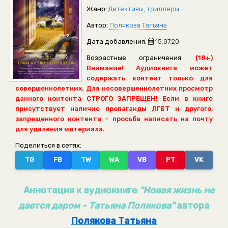
Жанр:
Детективы, триллеры
Автор:
Полякова Татьяна
Дата добавления:
15.07.20
Возрастные ограничения:
(18+)
Внимание! Аудиокнига может
содержать контент только для
совершеннолетних. Для несовершеннолетних просмотр
данного контента СТРОГО ЗАПРЕЩЕН! Если в книге
присутствует наличие пропаганды ЛГБТ и другого,
запрещенного контента - просьба написать на почту
для удаления материала.
Поделиться в сетях:
TG
FB
TW
WA
VB
PT
VK
Аннотация к аудиокниге
"Новая жизнь не
дается даром - Татьяна Полякова"
автора
Полякова Татьяна