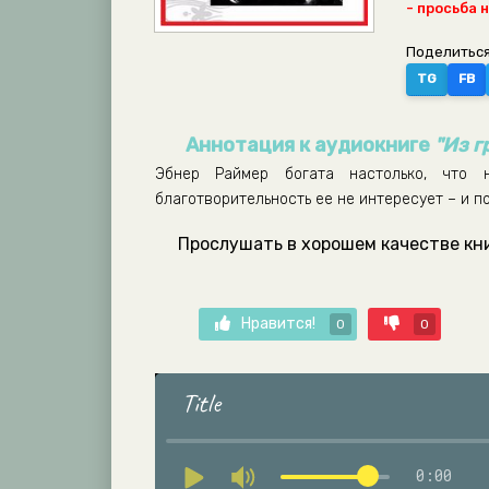
- просьба 
Поделиться
TG
FB
Аннотация к аудиокниге
"Из г
Эбнер Раймер богата настолько, что н
благотворительность ее не интересует – и п
Прослушать в хорошем качестве книг
Нравится!
0
0
Title
0:00