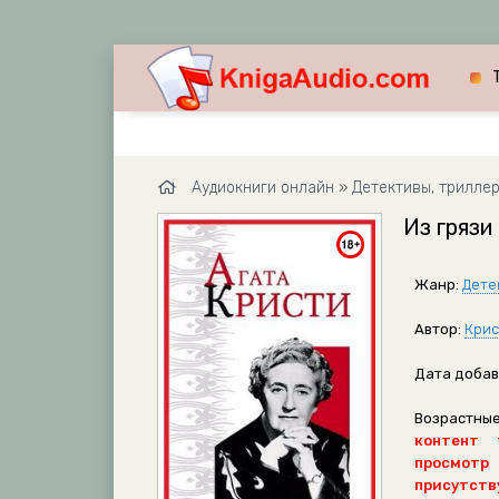
Аудиокниги онлайн
»
Детективы, трилле
Из грязи
Жанр:
Дете
Автор:
Крис
Дата добав
Возрастные
контент 
просмотр
присутству