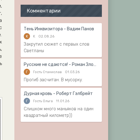
,
Комментарии
,
а
с
Тень Инквизитора - Вадим Панов
.
K
K
02.08.26
к
Закрутил сюжет с первых слов
,
Светланы
е
ь
Русские не сдаются! - Роман Злотников
Г
Гость Станислав
01.03.26
Прогиб засчитан. В мусорку.
Дурная кровь - Роберт Гэлбрейт
Г
Гость Ольга
11.01.26
Слишком много маньяков на один
квадратный километр))