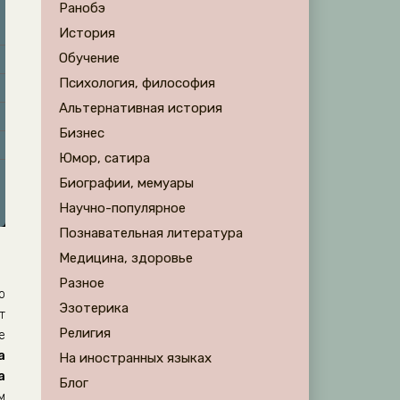
Ранобэ
История
Обучение
Психология, философия
Альтернативная история
Бизнес
Юмор, сатира
Биографии, мемуары
Научно-популярное
Познавательная литература
Медицина, здоровье
Разное
о
Эзотерика
т
Религия
е
а
На иностранных языках
а
Блог
м