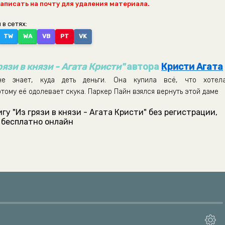
написать на почту для удаления материала.
 в сетях:
TW
WA
VB
PT
VK
рязи в князи - Агата Кристи"
автора
Кристи Агата
е знает, куда деть деньги. Она купила всё, что хотела
отому её одолевает скука. Паркер Пайн взялся вернуть этой даме
у "Из грязи в князи - Агата Кристи" без регистрации,
бесплатно онлайн