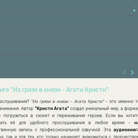
ге "Из грязи в князи - Агата Кристи":
ослушивания?
"Из грязи в князи - Агата Кристи"
- это именно т
 внимания. Автор
"Кристи Агата"
создал уникальный мир, а форма
о погрузиться в сюжет и переживания героев. Если вы хотит
ать её для удобного прослушивания в любое время -
н
венную запись с профессиональной озвучкой. Эта
аудиокниг
а, так и для тех, кто только начинает знакомиться с творчество