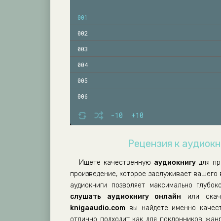
001
002
003
004
005
006
-10
+10
Рецензия к аудиокни
Ищете качественную
аудиокнигу
для пр
произведение, которое заслуживает вашего
аудиокниги позволяет максимально глубок
слушать аудиокнигу онлайн
или скач
knigaaudio.com
вы найдете именно качест
отлично подходит как для поклонников жанр