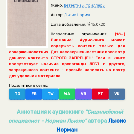
Жанр:
Детективы, триллеры
Автор:
Льюис Норман
Дата добавления:
15.07.20
Возрастные ограничения:
(18+)
Внимание! Аудиокнига может
содержать контент только для
совершеннолетних. Для несовершеннолетних просмотр
данного контента СТРОГО ЗАПРЕЩЕН! Если в книге
присутствует наличие пропаганды ЛГБТ и другого,
запрещенного контента - просьба написать на почту
для удаления материала.
Поделиться в сетях:
TG
FB
TW
WA
VB
PT
VK
Аннотация к аудиокниге
"Сицилийский
специалист - Норман Льюис"
автора
Льюис
Норман