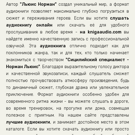
Автор
"Льюис Норман"
создал уникальный мир, а формат
03_03_Сицилийский специалист
аудиокниги позволяет максимально глубоко погрузиться в
03_04_Сицилийский специалист
сюжет и переживания героев. Если вы хотите
слушать
аудиокнигу онлайн
03_05_Сицилийский специалист
или скачать её для удобного
прослушивания в любое время -
на knigaaudio.com
вы
03_06_Сицилийский специалист
найдете именно качественную запись с профессиональной
03_07_Сицилийский специалист
озвучкой. Эта
аудиокнига
отлично подходит как для
поклонников жанра, так и для тех, кто только начинает
03_08_Сицилийский специалист
знакомиться с творчеством
"Сицилийский специалист -
03_09_Сицилийский специалист
Норман Льюис"
. Благодаря выразительному голосу диктора
03_10_Сицилийский специалист
и качественной звукозаписи, каждый слушатель сможет
полностью прочувствовать атмосферу произведения, будь
03_11_Сицилийский специалист
то динамичный сюжет, глубокая драма или увлекательное
03_12_Сицилийский специалист
приключение. Формат аудиокниги особенно удобен для
современного ритма жизни - вы можете слушать в дороге,
03_13_Сицилийский специалист
во время тренировок, на прогулке или дома, совмещая
03_14_Сицилийский специалист
полезное с приятным. На нашем сайте представлены
03_15_Сицилийский специалист
лучшие аудиокниги
, и занимает достойное место в этом
каталоге. Если вы хотите скачать аудиокнигу или просто
03_16_Сицилийский специалист