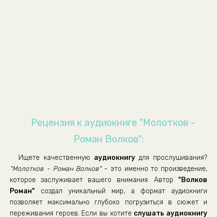
10_Molotkov_Policeyskiy
11_Molotkov_Zhertva
12_Molotkov_Manyak
13_Molotkov_Policeyskiy
14_Molotkov_Zhertva
15_Molotkov_Intermission-2
16_Molotkov_Manyak
17_Molotkov_Policeyskiy
Рецензия к аудиокниге "Молотков -
18_Molotkov_Zhertva
Роман Волков":
19_Molotkov_Manyak
Ищете качественную
аудиокнигу
для прослушивания?
20_Molotkov_Outro
"Молотков - Роман Волков"
- это именно то произведение,
которое заслуживает вашего внимания. Автор
"Волков
Роман"
создал уникальный мир, а формат аудиокниги
позволяет максимально глубоко погрузиться в сюжет и
переживания героев. Если вы хотите
слушать аудиокнигу