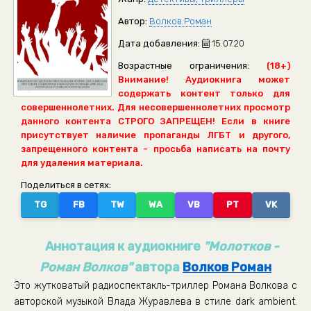
Автор:
Волков Роман
Дата добавления:
15.07.20
Возрастные ограничения:
(18+)
Внимание! Аудиокнига может
содержать контент только для
совершеннолетних. Для несовершеннолетних просмотр
данного контента СТРОГО ЗАПРЕЩЕН! Если в книге
присутствует наличие пропаганды ЛГБТ и другого,
запрещенного контента - просьба написать на почту
для удаления материала.
Поделиться в сетях:
TG
FB
TW
WA
VB
PT
VK
Аннотация к аудиокниге
"Молотков -
Роман Волков"
автора
Волков Роман
Это жутковатый радиоспектакль-триллер Романа Волкова с
авторской музыкой Влада Журавлева в стиле dark ambient.