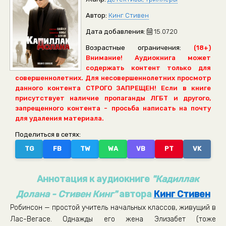
Автор:
Кинг Стивен
Дата добавления:
15.07.20
Возрастные ограничения:
(18+)
Внимание! Аудиокнига может
содержать контент только для
совершеннолетних. Для несовершеннолетних просмотр
данного контента СТРОГО ЗАПРЕЩЕН! Если в книге
присутствует наличие пропаганды ЛГБТ и другого,
запрещенного контента - просьба написать на почту
для удаления материала.
Поделиться в сетях:
TG
FB
TW
WA
VB
PT
VK
Аннотация к аудиокниге
"Кадиллак
Долана - Стивен Кинг"
автора
Кинг Стивен
Робинсон — простой учитель начальных классов, живущий в
Лас-Вегасе. Однажды его жена Элизабет (тоже