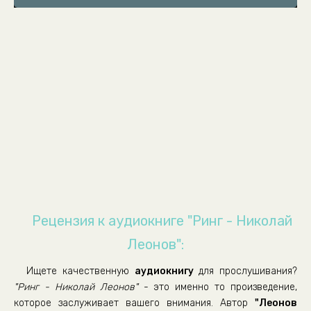
07_Ring
08_Ring
09_Ring
10_Ring
11_Ring
12_Ring
13_Ring
Рецензия к аудиокниге "Ринг - Николай
Леонов":
Ищете качественную
аудиокнигу
для прослушивания?
"Ринг - Николай Леонов"
- это именно то произведение,
которое заслуживает вашего внимания. Автор
"Леонов