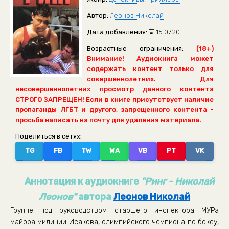
Автор:
Леонов Николай
Дата добавления:
15.07.20
Возрастные ограничения:
(18+)
Внимание! Аудиокнига может
содержать контент только для
совершеннолетних. Для
несовершеннолетних просмотр данного контента
СТРОГО ЗАПРЕЩЕН! Если в книге присутствует наличие
пропаганды ЛГБТ и другого, запрещенного контента -
просьба написать на почту для удаления материала.
Поделиться в сетях:
TG
FB
TW
WA
VB
PT
VK
Аннотация к аудиокниге
"Ринг - Николай
Леонов"
автора
Леонов Николай
Группе под руководством старшего инспектора МУРа
майора милиции Исакова, олимпийского чемпиона по боксу,