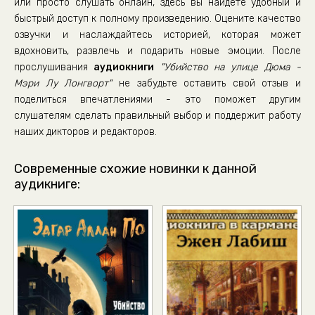
или просто слушать онлайн, здесь вы найдете удобный и
Убийство на улице Дюма _36
быстрый доступ к полному произведению. Оцените качество
озвучки и наслаждайтесь историей, которая может
Убийство на улице Дюма _37
вдохновить, развлечь и подарить новые эмоции. После
Убийство на улице Дюма _38
прослушивания
аудиокниги
"Убийство на улице Дюма -
Убийство на улице Дюма _39
Мэри Лу Лонгворт"
не забудьте оставить свой отзыв и
поделиться впечатлениями - это поможет другим
Убийство на улице Дюма _40
слушателям сделать правильный выбор и поддержит работу
Убийство на улице Дюма _41
наших дикторов и редакторов.
Убийство на улице Дюма _42
Современные схожие новинки к данной
аудикниге: