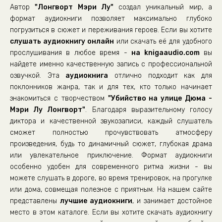
Автор
"Лонгворт Мэри Лу"
создал уникальный мир, а
Убийство на улице Дюма _22
формат аудиокниги позволяет максимально глубоко
Убийство на улице Дюма _23
погрузиться в сюжет и переживания героев. Если вы хотите
слушать аудиокнигу онлайн
Убийство на улице Дюма _24
или скачать её для удобного
прослушивания в любое время -
на knigaaudio.com
вы
Убийство на улице Дюма _25
найдете именно качественную запись с профессиональной
Убийство на улице Дюма _26
озвучкой. Эта
аудиокнига
отлично подходит как для
поклонников жанра, так и для тех, кто только начинает
Убийство на улице Дюма _27
знакомиться с творчеством
"Убийство на улице Дюма -
Убийство на улице Дюма _28
Мэри Лу Лонгворт"
. Благодаря выразительному голосу
Убийство на улице Дюма _29
диктора и качественной звукозаписи, каждый слушатель
сможет полностью прочувствовать атмосферу
Убийство на улице Дюма _30
произведения, будь то динамичный сюжет, глубокая драма
Убийство на улице Дюма _31
или увлекательное приключение. Формат аудиокниги
особенно удобен для современного ритма жизни - вы
Убийство на улице Дюма _32
можете слушать в дороге, во время тренировок, на прогулке
Убийство на улице Дюма _33
или дома, совмещая полезное с приятным. На нашем сайте
Убийство на улице Дюма _34
представлены
лучшие аудиокниги
, и занимает достойное
место в этом каталоге. Если вы хотите скачать аудиокнигу
Убийство на улице Дюма _35