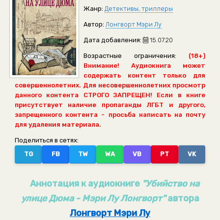
Жанр:
Детективы, триллеры
Автор:
Лонгворт Мэри Лу
Дата добавления:
15.07.20
Возрастные ограничения:
(18+)
Внимание! Аудиокнига может
содержать контент только для
совершеннолетних. Для несовершеннолетних просмотр
данного контента СТРОГО ЗАПРЕЩЕН! Если в книге
присутствует наличие пропаганды ЛГБТ и другого,
запрещенного контента - просьба написать на почту
для удаления материала.
Поделиться в сетях:
TG
FB
TW
WA
VB
PT
VK
Аннотация к аудиокниге
"Убийство на
улице Дюма - Мэри Лу Лонгворт"
автора
Лонгворт Мэри Лу