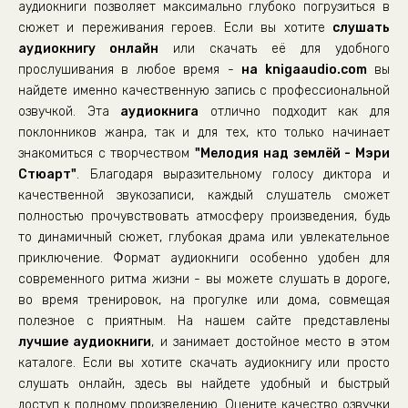
аудиокниги позволяет максимально глубоко погрузиться в
сюжет и переживания героев. Если вы хотите
слушать
аудиокнигу онлайн
или скачать её для удобного
прослушивания в любое время -
на knigaaudio.com
вы
найдете именно качественную запись с профессиональной
озвучкой. Эта
аудиокнига
отлично подходит как для
поклонников жанра, так и для тех, кто только начинает
знакомиться с творчеством
"Мелодия над землёй - Мэри
Стюарт"
. Благодаря выразительному голосу диктора и
качественной звукозаписи, каждый слушатель сможет
полностью прочувствовать атмосферу произведения, будь
то динамичный сюжет, глубокая драма или увлекательное
приключение. Формат аудиокниги особенно удобен для
современного ритма жизни - вы можете слушать в дороге,
во время тренировок, на прогулке или дома, совмещая
полезное с приятным. На нашем сайте представлены
лучшие аудиокниги
, и занимает достойное место в этом
каталоге. Если вы хотите скачать аудиокнигу или просто
слушать онлайн, здесь вы найдете удобный и быстрый
доступ к полному произведению. Оцените качество озвучки