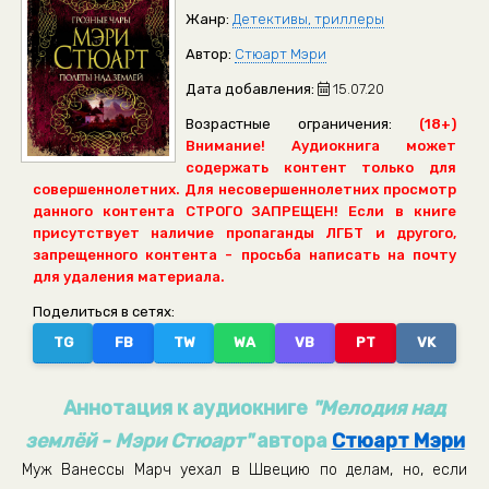
Жанр:
Детективы, триллеры
Автор:
Стюарт Мэри
Дата добавления:
15.07.20
Возрастные ограничения:
(18+)
Внимание! Аудиокнига может
содержать контент только для
совершеннолетних. Для несовершеннолетних просмотр
данного контента СТРОГО ЗАПРЕЩЕН! Если в книге
присутствует наличие пропаганды ЛГБТ и другого,
запрещенного контента - просьба написать на почту
для удаления материала.
Поделиться в сетях:
TG
FB
TW
WA
VB
PT
VK
Аннотация к аудиокниге
"Мелодия над
землёй - Мэри Стюарт"
автора
Стюарт Мэри
Муж Ванессы Марч уехал в Швецию по делам, но, если