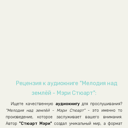
00008part
00009part
00010part
00011part
00012part
00013part
00014part
00015part
00016part
Рецензия к аудиокниге "Мелодия над
00017part
землёй - Мэри Стюарт":
00018part
Ищете качественную
аудиокнигу
для прослушивания?
00019part
"Мелодия над землёй - Мэри Стюарт"
- это именно то
00020part
произведение, которое заслуживает вашего внимания.
Автор
"Стюарт Мэри"
создал уникальный мир, а формат
00021part