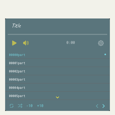
Title
0:00
00000part
00001part
00002part
00003part
00004part
00005part
00006part
-10
+10
00007part