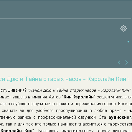
си Дрю и Тайна старых часов - Кэролайн Кин":
ослушивания?
"Нэнси Дрю и Тайна старых часов - Кэролайн Кин"
живает вашего внимания. Автор
"Кин Кэролайн"
создал уникальны
ально глубоко погрузиться в сюжет и переживания героев. Если в
скачать её для удобного прослушивания в любое время -
н
венную запись с профессиональной озвучкой. Эта
аудиокниг
а, так и для тех, кто только начинает знакомиться с творчество
Кэролайн Кин"
. Благодаря выразительному голосу диктора 