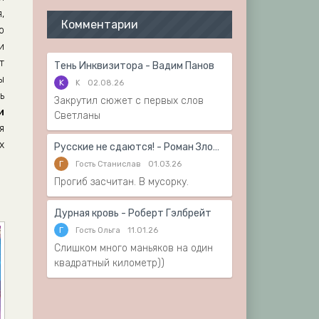
,
Комментарии
о
и
т
Тень Инквизитора - Вадим Панов
ы
K
K
02.08.26
ь
Закрутил сюжет с первых слов
и
Светланы
я
х
Русские не сдаются! - Роман Злотников
Г
Гость Станислав
01.03.26
Прогиб засчитан. В мусорку.
Дурная кровь - Роберт Гэлбрейт
Г
Гость Ольга
11.01.26
Слишком много маньяков на один
квадратный километр))