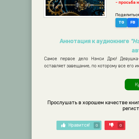
- просьба 
Поделиться
TG
FB
Аннотация к аудиокниге
"Н
ав
Самое первое дело Нэнси Дрю! Девушка-
оставляет завещание, по которому все его и
К
Прослушать в хорошем качестве книг
регист
Нравится!
0
0