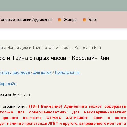
Топовые новинки Аудиокниг
Жанры
Блог
ры
» Нэнси Дрю и Тайна старых часов - Кэролайн Кин
ю и Тайна старых часов - Кэролайн Кин
ктивы, триллеры
/
Для детей
/
Приключения
Кэролайн
ления:
15.07.20
 ограничения:
(18+) Внимание! Аудиокнига может содержать
только для совершеннолетних. Для несовершеннолетних
 данного контента СТРОГО ЗАПРЕЩЕН! Если в книге
ет наличие пропаганды ЛГБТ и другого, запрещенного контента