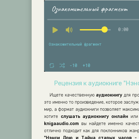
Ознакомительный фрагмент
0:00
Ознакомительный фрагмент
-10
+10
Рецензия к аудиокниге "Нэн
Ищете качественную
аудиокнигу
для пр
это именно то произведение, которое заслу
мир, а формат аудиокниги позволяет максим
хотите
слушать аудиокнигу онлайн
или 
knigaaudio.com
вы найдете именно качест
отлично подходит как для поклонников жанр
"Нэнси Дрю и Тайна старых часов - 