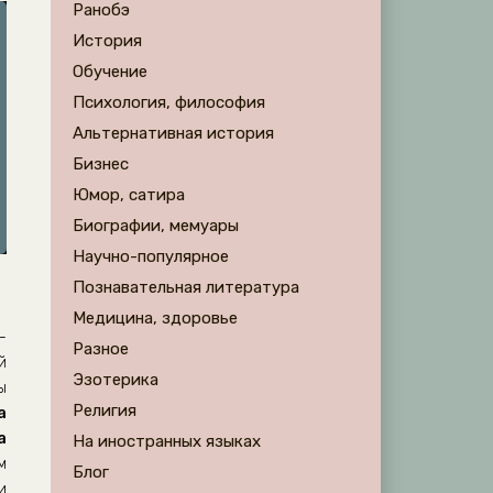
Ранобэ
История
Обучение
Психология, философия
Альтернативная история
Бизнес
Юмор, сатира
Биографии, мемуары
Научно-популярное
Познавательная литература
Медицина, здоровье
-
Разное
й
Эзотерика
ы
Религия
а
а
На иностранных языках
м
Блог
и