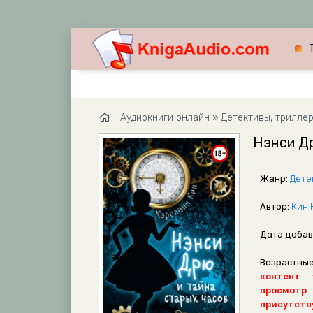
Аудиокниги онлайн
»
Детективы, трилле
Нэнси Др
Жанр:
Дете
Автор:
Кин 
Дата добав
Возрастные
контент 
просмотр
присутству