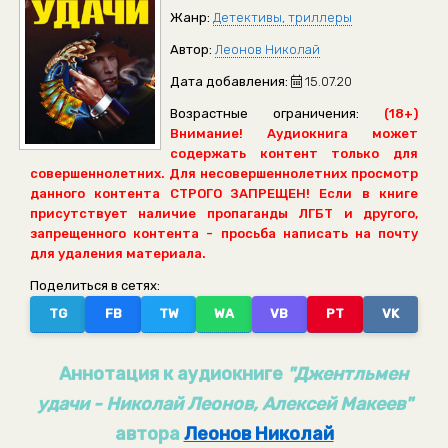
Жанр:
Детективы, триллеры
Автор:
Леонов Николай
Дата добавления:
15.07.20
Возрастные ограничения:
(18+)
Внимание! Аудиокнига может
содержать контент только для
совершеннолетних. Для несовершеннолетних просмотр
данного контента СТРОГО ЗАПРЕЩЕН! Если в книге
присутствует наличие пропаганды ЛГБТ и другого,
запрещенного контента - просьба написать на почту
для удаления материала.
Поделиться в сетях:
TG
FB
TW
WA
VB
PT
VK
Аннотация к аудиокниге
"Джентльмен
удачи - Николай Леонов, Алексей Макеев"
автора
Леонов Николай