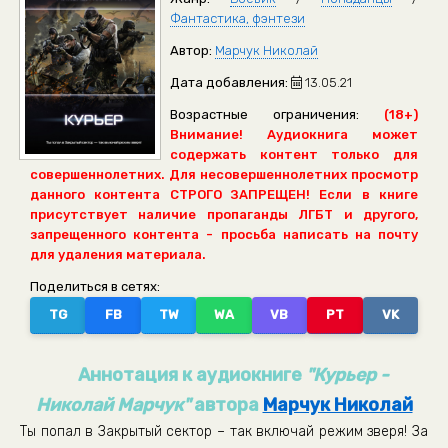
Фантастика, фэнтези
Автор:
Марчук Николай
Дата добавления:
13.05.21
Возрастные ограничения:
(18+)
Внимание! Аудиокнига может
содержать контент только для
совершеннолетних. Для несовершеннолетних просмотр
данного контента СТРОГО ЗАПРЕЩЕН! Если в книге
присутствует наличие пропаганды ЛГБТ и другого,
запрещенного контента - просьба написать на почту
для удаления материала.
Поделиться в сетях:
TG
FB
TW
WA
VB
PT
VK
Аннотация к аудиокниге
"Курьер -
Николай Марчук"
автора
Марчук Николай
Ты попал в Закрытый сектор – так включай режим зверя! За