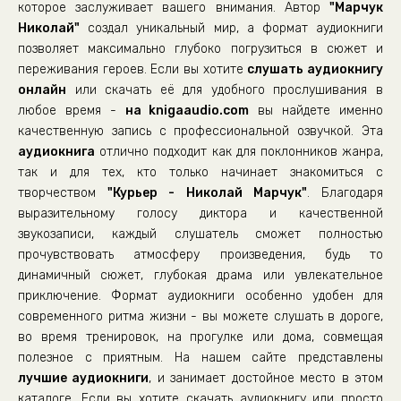
которое заслуживает вашего внимания. Автор
"Марчук
Николай"
создал уникальный мир, а формат аудиокниги
позволяет максимально глубоко погрузиться в сюжет и
переживания героев. Если вы хотите
слушать аудиокнигу
онлайн
или скачать её для удобного прослушивания в
любое время -
на knigaaudio.com
вы найдете именно
качественную запись с профессиональной озвучкой. Эта
аудиокнига
отлично подходит как для поклонников жанра,
так и для тех, кто только начинает знакомиться с
творчеством
"Курьер - Николай Марчук"
. Благодаря
выразительному голосу диктора и качественной
звукозаписи, каждый слушатель сможет полностью
прочувствовать атмосферу произведения, будь то
динамичный сюжет, глубокая драма или увлекательное
приключение. Формат аудиокниги особенно удобен для
современного ритма жизни - вы можете слушать в дороге,
во время тренировок, на прогулке или дома, совмещая
полезное с приятным. На нашем сайте представлены
лучшие аудиокниги
, и занимает достойное место в этом
каталоге. Если вы хотите скачать аудиокнигу или просто