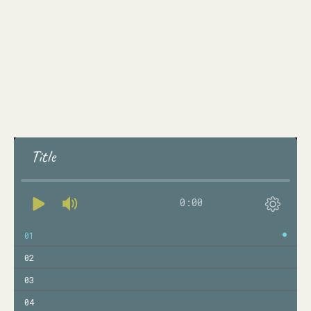
Title
0:00
01
02
03
04