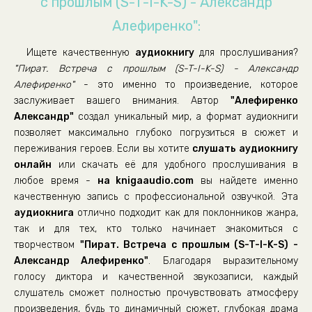
с прошлым (S-T-I-K-S) - Александр
19
Алефиренко":
20
Ищете качественную
аудиокнигу
для прослушивания?
21
"Пират. Встреча с прошлым (S-T-I-K-S) - Александр
Алефиренко"
- это именно то произведение, которое
заслуживает вашего внимания. Автор
"Алефиренко
Александр"
создал уникальный мир, а формат аудиокниги
позволяет максимально глубоко погрузиться в сюжет и
переживания героев. Если вы хотите
слушать аудиокнигу
онлайн
или скачать её для удобного прослушивания в
любое время -
на knigaaudio.com
вы найдете именно
качественную запись с профессиональной озвучкой. Эта
аудиокнига
отлично подходит как для поклонников жанра,
так и для тех, кто только начинает знакомиться с
творчеством
"Пират. Встреча с прошлым (S-T-I-K-S) -
Александр Алефиренко"
. Благодаря выразительному
голосу диктора и качественной звукозаписи, каждый
слушатель сможет полностью прочувствовать атмосферу
произведения, будь то динамичный сюжет, глубокая драма