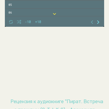
05
06
07
-10
+10
08
09
10
11
12
13
14
15
16
17
Рецензия к аудиокниге "Пират. Встреча
18