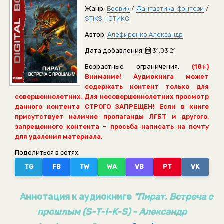
Жанр:
Боевик
/
Фантастика, фэнтези
/
STIKS - СТИКС
Автор:
Алефиренко Александр
Дата добавления:
31.03.21
Возрастные ограничения:
(18+)
Внимание! Аудиокнига может
содержать контент только для
совершеннолетних. Для несовершеннолетних просмотр
данного контента СТРОГО ЗАПРЕЩЕН! Если в книге
присутствует наличие пропаганды ЛГБТ и другого,
запрещенного контента - просьба написать на почту
для удаления материала.
Поделиться в сетях:
TG
FB
TW
WA
VB
PT
VK
Аннотация к аудиокниге
"Пират. Встреча с
прошлым (S-T-I-K-S) - Александр