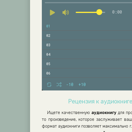
0:00
01
02
03
04
05
06
07
-10
+10
08
Рецензия к аудиокниге
09
10
Ищете качественную
аудиокнигу
для пр
то произведение, которое заслуживает ва
11
формат аудиокниги позволяет максимально г
12