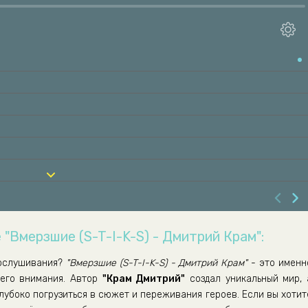
 "Вмерзшие (S-T-I-K-S) - Дмитрий Крам":
ослушивания?
"Вмерзшие (S-T-I-K-S) - Дмитрий Крам"
- это именн
шего внимания. Автор
"Крам Дмитрий"
создал уникальный мир, 
лубоко погрузиться в сюжет и переживания героев. Если вы хотит