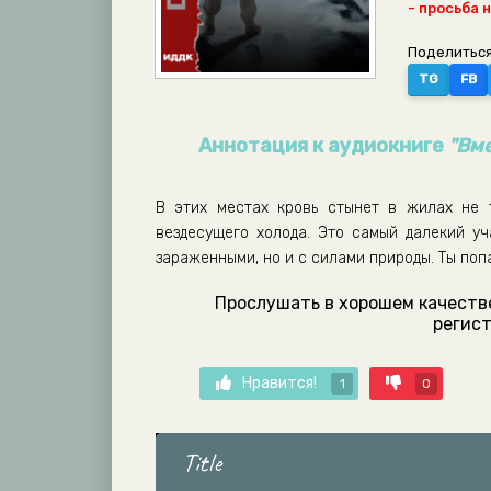
- просьба 
Поделиться
TG
FB
Аннотация к аудиокниге
"Вме
В этих местах кровь стынет в жилах не 
вездесущего холода. Это самый далекий уча
зараженными, но и с силами природы. Ты поп
Прослушать в хорошем качестве
регист
Нравится!
1
0
Title