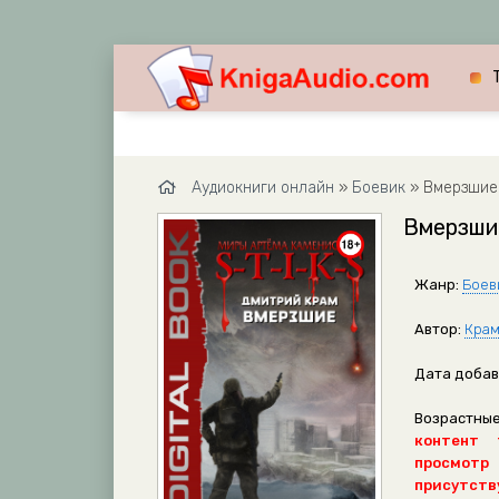
Аудиокниги онлайн
»
Боевик
» Вмерзшие 
Вмерзшие
Жанр:
Боев
Автор:
Крам
Дата добав
Возрастные
контент 
просмотр
присутству