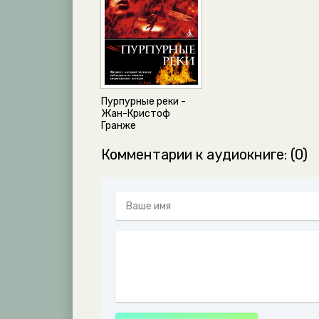
27
28
29
30
Пурпурные реки -
31
Жан-Кристоф
Гранже
32
Комментарии к аудиокниге: (0)
33
34
35
36