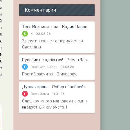
а
а
Комментарии
м
й
Тень Инквизитора - Вадим Панов
о
K
K
02.08.26
я
,
Закрутил сюжет с первых слов
Светланы
е
е
Русские не сдаются! - Роман Злотников
,
Г
Гость Станислав
01.03.26
е
Прогиб засчитан. В мусорку.
м
Дурная кровь - Роберт Гэлбрейт
Г
Гость Ольга
11.01.26
Слишком много маньяков на один
квадратный километр))