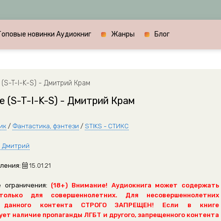
Топовые новинки Аудиокниг
Жанры
Блог
(S-T-I-K-S) - Дмитрий Крам
 (S-T-I-K-S) - Дмитрий Крам
ик
/
Фантастика, фэнтези
/
STIKS - СТИКС
 Дмитрий
ления:
15.01.21
 ограничения:
(18+) Внимание! Аудиокнига может содержать
только для совершеннолетних. Для несовершеннолетних
 данного контента СТРОГО ЗАПРЕЩЕН! Если в книге
ет наличие пропаганды ЛГБТ и другого, запрещенного контента