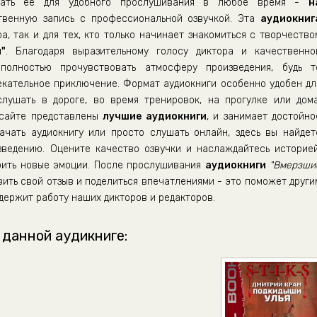
ать её для удобного прослушивания в любое время -
н
венную запись с профессиональной озвучкой. Эта
аудиокниг
а, так и для тех, кто только начинает знакомиться с творчество
"
. Благодаря выразительному голосу диктора и качественно
полностью прочувствовать атмосферу произведения, будь т
екательное приключение. Формат аудиокниги особенно удобен дл
ушать в дороге, во время тренировок, на прогулке или дома
 сайте представлены
лучшие аудиокниги
, и занимает достойно
ачать аудиокнигу или просто слушать онлайн, здесь вы найдет
зведению. Оцените качество озвучки и наслаждайтесь историей
арить новые эмоции. После прослушивания
аудиокниги
"Вмерзши
вить свой отзыв и поделиться впечатлениями - это поможет други
держит работу наших дикторов и редакторов.
 данной аудикниге: