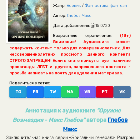
Жанр:
Боевик
/
Фантастика, фэнтези
Автор:
Глебов Макс
Дата добавления:
15.07.20
Возрастные ограничения:
(18+)
Внимание! Аудиокнига может
содержать контент только для совершеннолетних. Для
несовершеннолетних просмотр данного контента
СТРОГО ЗАПРЕЩЕН! Если в книге присутствует наличие
пропаганды ЛГБТ и другого, запрещенного контента -
просьба написать на почту для удаления материала.
Поделиться в сетях:
TG
FB
TW
WA
VB
PT
VK
Аннотация к аудиокниге
"Оружие
Возмездия - Макс Глебов"
автора
Глебов
Макс
Заключительная книга серии «Бригадный генерал». Разгром