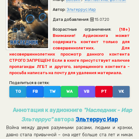
Автор:
Эльтеррус Иар
Дата добавления:
15.07.20
Возрастные ограничения:
(18+)
Внимание! Аудиокнига может
содержать контент только для
совершеннолетних. Для
несовершеннолетних просмотр данного контента
СТРОГО ЗАПРЕЩЕН! Если в книге присутствует наличие
пропаганды ЛГБТ и другого, запрещенного контента -
просьба написать на почту для удаления материала.
Поделиться в сетях:
TG
FB
TW
WA
VB
PT
VK
Аннотация к аудиокниге
"Наследник - Иар
Эльтеррус"
автора
Эльтеррус Иар
Война между двумя разумными расами, людьми и крэнхи,
давно стала привычной – она идет больше ста лет и никак