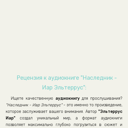
010
011
012
013
014
015
016
017
018
Рецензия к аудиокниге "Наследник -
019
Иар Эльтеррус":
Ищете качественную
аудиокнигу
для прослушивания?
"Наследник - Иар Эльтеррус"
- это именно то произведение,
которое заслуживает вашего внимания. Автор
"Эльтеррус
Иар"
создал уникальный мир, а формат аудиокниги
позволяет максимально глубоко погрузиться в сюжет и