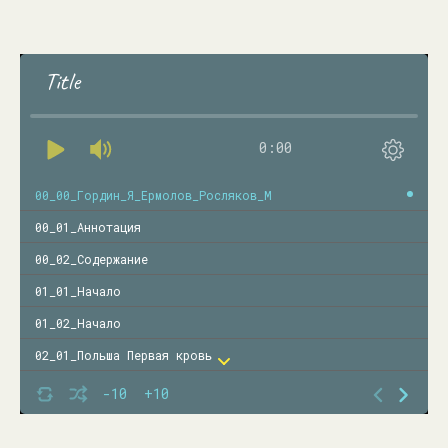
Title
0:00
00_00_Гордин_Я_Ермолов_Росляков_М
00_01_Аннотация
00_02_Содержание
01_01_Начало
01_02_Начало
02_01_Польша Первая кровь
02_02_Польша Первая кровь
-10
+10
02_03_Польша Первая кровь