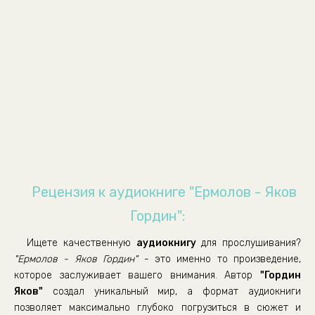
03_01_Италия Расширение горизонта
03_02_Италия Расширение горизонта
03_03_Италия Расширение горизонта
04_01_Персидский поход Голос судьбы
04_02_Персидский поход Голос судьбы
04_03_Персидский поход Голос судьбы
04_04_Персидский поход Голос судьбы
04_05_Персидский поход Голос судьбы
04_06_Персидский поход Голос судьбы
Рецензия к аудиокниге "Ермолов - Яков
05_01_Катастрофа
Гордин":
05_02_Катастрофа
Ищете качественную
аудиокнигу
для прослушивания?
05_03_Катастрофа
"Ермолов - Яков Гордин"
- это именно то произведение,
05_04_Катастрофа
которое заслуживает вашего внимания. Автор
"Гордин
Яков"
создал уникальный мир, а формат аудиокниги
05_05_Катастрофа
позволяет максимально глубоко погрузиться в сюжет и