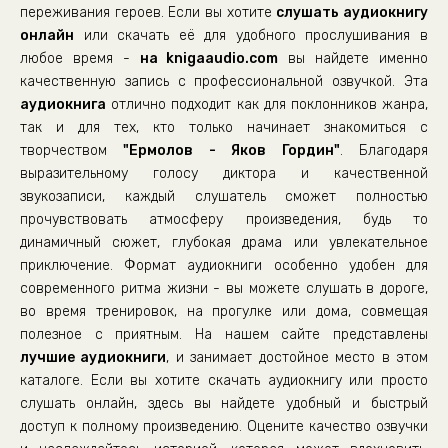
05_06_Катастрофа
переживания героев. Если вы хотите
слушать аудиокнигу
онлайн
05_07_Катастрофа
или скачать её для удобного прослушивания в
любое время -
на knigaaudio.com
вы найдете именно
05_08_Катастрофа
качественную запись с профессиональной озвучкой. Эта
05_09_Катастрофа
аудиокнига
отлично подходит как для поклонников жанра,
так и для тех, кто только начинает знакомиться с
05_10_Катастрофа
творчеством
"Ермолов - Яков Гордин"
. Благодаря
05_11_Катастрофа
выразительному голосу диктора и качественной
05_12_Катастрофа
звукозаписи, каждый слушатель сможет полностью
прочувствовать атмосферу произведения, будь то
06_01_Новая жизнь
динамичный сюжет, глубокая драма или увлекательное
06_02_Новая жизнь
приключение. Формат аудиокниги особенно удобен для
современного ритма жизни - вы можете слушать в дороге,
06_03_Новая жизнь
во время тренировок, на прогулке или дома, совмещая
06_04_Новая жизнь
полезное с приятным. На нашем сайте представлены
07_01_Война
лучшие аудиокниги
, и занимает достойное место в этом
каталоге. Если вы хотите скачать аудиокнигу или просто
07_02_Война
слушать онлайн, здесь вы найдете удобный и быстрый
07_03_Война
доступ к полному произведению. Оцените качество озвучки