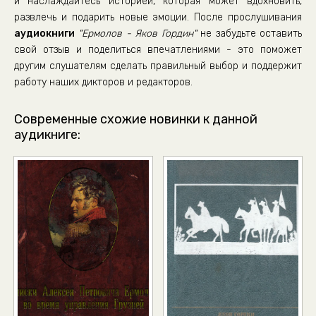
и наслаждайтесь историей, которая может вдохновить,
07_04_Война
развлечь и подарить новые эмоции. После прослушивания
07_05_Война
аудиокниги
"Ермолов - Яков Гордин"
не забудьте оставить
07_06_Война
свой отзыв и поделиться впечатлениями - это поможет
другим слушателям сделать правильный выбор и поддержит
07_07_Война
работу наших дикторов и редакторов.
07_08_Война
08_01_Пауза
Современные схожие новинки к данной
аудикниге:
08_02_Пауза
09_01_Великая война Дорога к Бородину
09_02_Великая война Дорога к Бородину
09_03_Великая война Дорога к Бородину
09_04_Великая война Дорога к Бородину
09_05_Великая война Дорога к Бородину
09_06_Великая война Дорога к Бородину
09_07_Великая война Дорога к Бородину