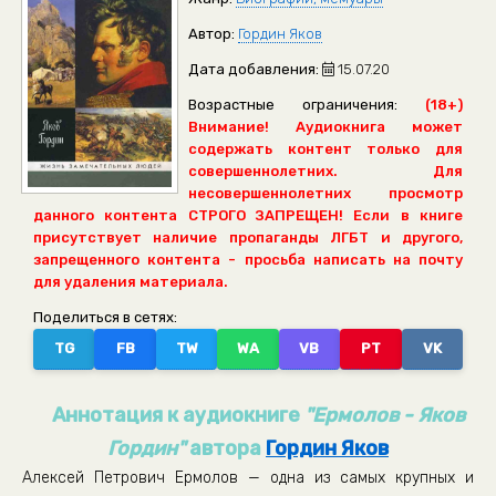
Автор:
Гордин Яков
Дата добавления:
15.07.20
Возрастные ограничения:
(18+)
Внимание! Аудиокнига может
содержать контент только для
совершеннолетних. Для
несовершеннолетних просмотр
данного контента СТРОГО ЗАПРЕЩЕН! Если в книге
присутствует наличие пропаганды ЛГБТ и другого,
запрещенного контента - просьба написать на почту
для удаления материала.
Поделиться в сетях:
TG
FB
TW
WA
VB
PT
VK
Аннотация к аудиокниге
"Ермолов - Яков
Гордин"
автора
Гордин Яков
Алексей Петрович Ермолов — одна из самых крупных и