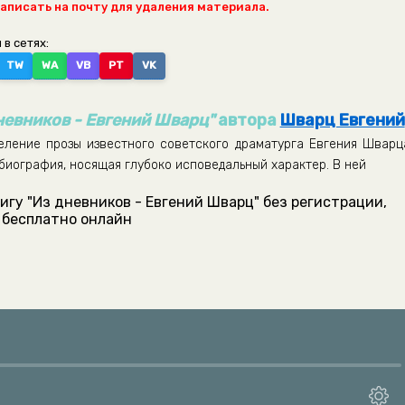
написать на почту для удаления материала.
 в сетях:
TW
WA
VB
PT
VK
невников - Евгений Шварц"
автора
Шварц Евгений
еление прозы известного советского драматурга Евгения Шварц
обиография, носящая глубоко исповедальный характер. В ней
игу "Из дневников - Евгений Шварц" без регистрации,
бесплатно онлайн