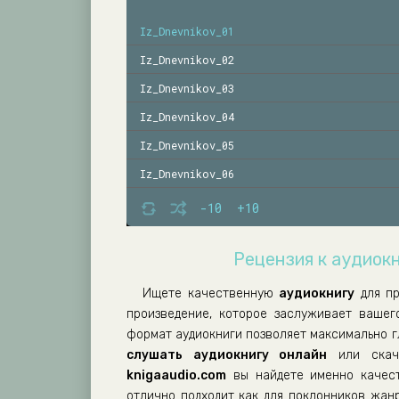
Iz_Dnevnikov_01
Iz_Dnevnikov_02
Iz_Dnevnikov_03
Iz_Dnevnikov_04
Iz_Dnevnikov_05
Iz_Dnevnikov_06
Iz_Dnevnikov_07
-10
+10
Iz_Dnevnikov_08
Рецензия к аудиокн
Iz_Dnevnikov_09
Iz_Dnevnikov_10
Ищете качественную
аудиокнигу
для п
произведение, которое заслуживает ваше
Iz_Dnevnikov_11
формат аудиокниги позволяет максимально г
Iz_Dnevnikov_12
слушать аудиокнигу онлайн
или скач
Iz_Dnevnikov_13
knigaaudio.com
вы найдете именно качест
отлично подходит как для поклонников жанр