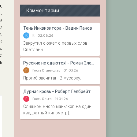
,
Комментарии
,
а
с
Тень Инквизитора - Вадим Панов
.
K
K
02.08.26
к
Закрутил сюжет с первых слов
,
Светланы
е
ь
Русские не сдаются! - Роман Злотников
Г
Гость Станислав
01.03.26
Прогиб засчитан. В мусорку.
Дурная кровь - Роберт Гэлбрейт
Г
Гость Ольга
11.01.26
Слишком много маньяков на один
квадратный километр))