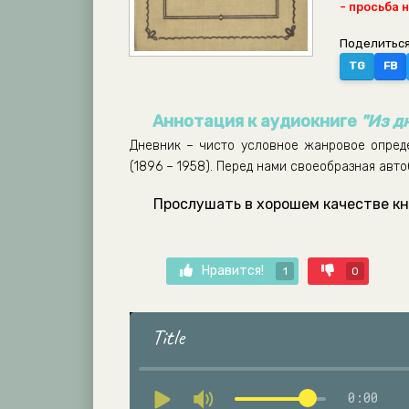
- просьба 
Поделиться
TG
FB
Аннотация к аудиокниге
"Из д
Дневник – чисто условное жанровое опред
(1896 – 1958). Перед нами своеобразная авт
Прослушать в хорошем качестве кн
Нравится!
1
0
Title
0:00