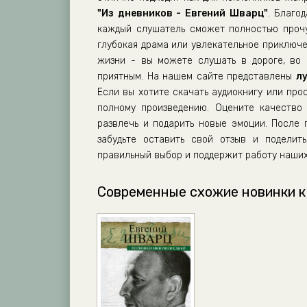
Iz_Dnevnikov_14
"Из дневников - Евгений Шварц"
. Благо
Iz_Dnevnikov_15
каждый слушатель сможет полностью прочу
глубокая драма или увлекательное приключе
Iz_Dnevnikov_16
жизни - вы можете слушать в дороге, во 
Iz_Dnevnikov_17
приятным. На нашем сайте представлены
л
Iz_Dnevnikov_18
Если вы хотите скачать аудиокнигу или про
полному произведению. Оцените качество 
Iz_Dnevnikov_19
развлечь и подарить новые эмоции. После
Iz_Dnevnikov_20
забудьте оставить свой отзыв и поделит
правильный выбор и поддержит работу наших
Iz_Dnevnikov_21
Iz_Dnevnikov_22
Современные схожие новинки к
Iz_Dnevnikov_23
Iz_Dnevnikov_24
Iz_Dnevnikov_25
Iz_Dnevnikov_26
Iz_Dnevnikov_27