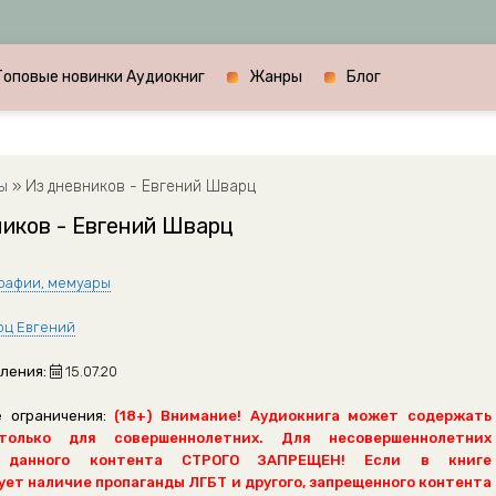
Топовые новинки Аудиокниг
Жанры
Блог
ы
» Из дневников - Евгений Шварц
иков - Евгений Шварц
рафии, мемуары
ц Евгений
ления:
15.07.20
 ограничения:
(18+) Внимание! Аудиокнига может содержать
только для совершеннолетних. Для несовершеннолетних
 данного контента СТРОГО ЗАПРЕЩЕН! Если в книге
ет наличие пропаганды ЛГБТ и другого, запрещенного контента