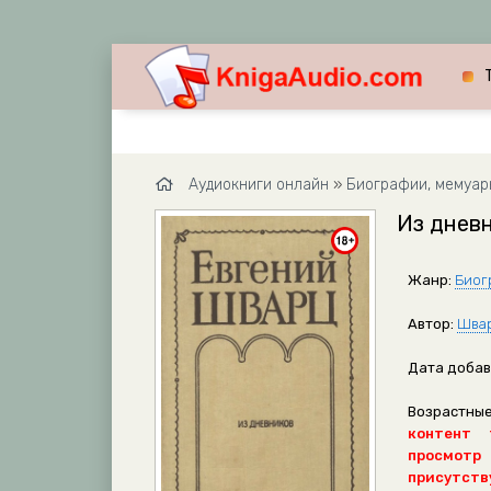
Аудиокниги онлайн
»
Биографии, мемуар
Из дневн
Жанр:
Биог
Автор:
Швар
Дата добав
Возрастные
контент 
просмотр
присутству