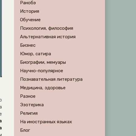
Ранобэ
История
Обучение
Психология, философия
Альтернативная история
Бизнес
Юмор, сатира
Биографии, мемуары
Научно-популярное
Познавательная литература
Медицина, здоровье
Разное
о
Эзотерика
а
Религия
е
а
На иностранных языках
а
Блог
м