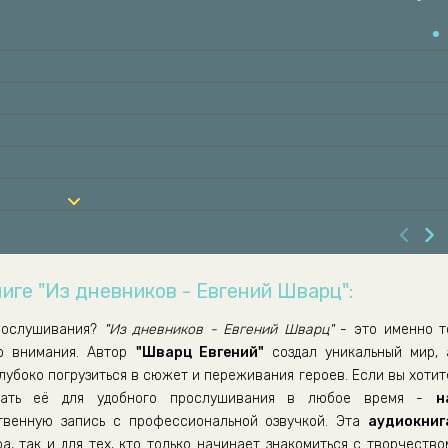
иге "Из дневников - Евгений Шварц":
рослушивания?
"Из дневников - Евгений Шварц"
- это именно т
го внимания. Автор
"Шварц Евгений"
создал уникальный мир, 
лубоко погрузиться в сюжет и переживания героев. Если вы хотит
ать её для удобного прослушивания в любое время -
н
венную запись с профессиональной озвучкой. Эта
аудиокниг
а, так и для тех, кто только начинает знакомиться с творчество