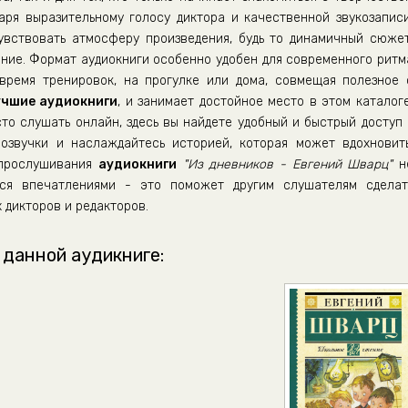
даря выразительному голосу диктора и качественной звукозаписи
вствовать атмосферу произведения, будь то динамичный сюжет
ние. Формат аудиокниги особенно удобен для современного ритм
время тренировок, на прогулке или дома, совмещая полезное 
учшие аудиокниги
, и занимает достойное место в этом каталоге
сто слушать онлайн, здесь вы найдете удобный и быстрый доступ 
озвучки и наслаждайтесь историей, которая может вдохновить
 прослушивания
аудиокниги
"Из дневников - Евгений Шварц"
н
ься впечатлениями - это поможет другим слушателям сделат
 дикторов и редакторов.
 данной аудикниге: