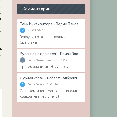
а
с
Комментарии
и
,
Тень Инквизитора - Вадим Панов
о
K
K
02.08.26
и
т
Закрутил сюжет с первых слов
Светланы
ы
ь
Русские не сдаются! - Роман Злотников
и
Г
Гость Станислав
01.03.26
о
Прогиб засчитан. В мусорку.
Дурная кровь - Роберт Гэлбрейт
Г
Гость Ольга
11.01.26
Слишком много маньяков на один
квадратный километр))