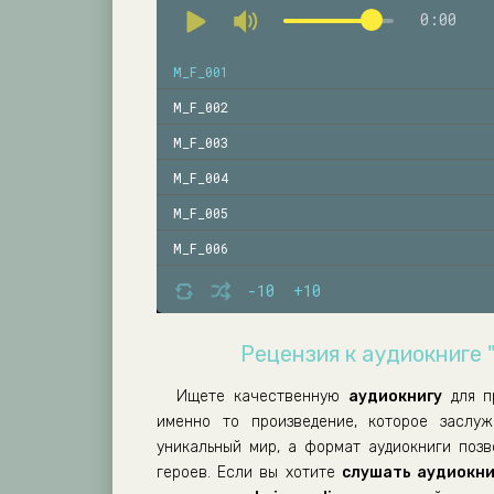
0:00
M_F_001
M_F_002
M_F_003
M_F_004
M_F_005
M_F_006
M_F_007
-10
+10
M_F_008
Рецензия к аудиокниге 
M_F_009
M_F_010
Ищете качественную
аудиокнигу
для п
именно то произведение, которое заслу
M_F_011
уникальный мир, а формат аудиокниги поз
M_F_012
героев. Если вы хотите
слушать аудиокни