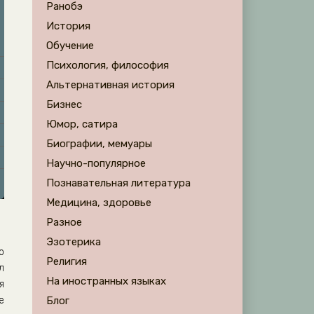
Ранобэ
История
Обучение
Психология, философия
Альтернативная история
Бизнес
Юмор, сатира
Биографии, мемуары
Научно-популярное
Познавательная литература
Медицина, здоровье
Разное
Эзотерика
о
Религия
л
На иностранных языках
я
е
Блог