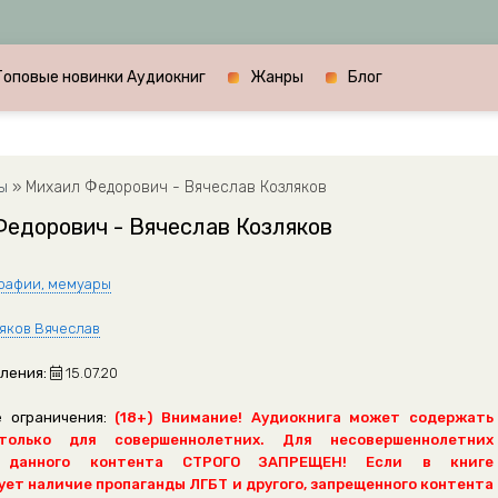
Топовые новинки Аудиокниг
Жанры
Блог
ы
» Михаил Федорович - Вячеслав Козляков
едорович - Вячеслав Козляков
рафии, мемуары
яков Вячеслав
ления:
15.07.20
 ограничения:
(18+) Внимание! Аудиокнига может содержать
только для совершеннолетних. Для несовершеннолетних
 данного контента СТРОГО ЗАПРЕЩЕН! Если в книге
ет наличие пропаганды ЛГБТ и другого, запрещенного контента