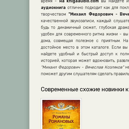
M_F_013
время -
на knigaaudio.com
вы найдете им
аудиокнига
отлично подходит как для покло
M_F_014
творчеством
"Михаил Федорович - Вяче
M_F_015
качественной звукозаписи, каждый слушат
будь то динамичный сюжет, глубокая драм
M_F_016
удобен для современного ритма жизни - вы 
M_F_017
дома, совмещая полезное с приятным. Н
M_F_018
достойное место в этом каталоге. Если вы 
найдете удобный и быстрый доступ к полн
M_F_019
историей, которая может вдохновить, разв
M_F_020
"Михаил Федорович - Вячеслав Козляков"
не
поможет другим слушателям сделать правиль
M_F_021
M_F_022
Современные схожие новинки к
M_F_023
M_F_024
M_F_025
M_F_026