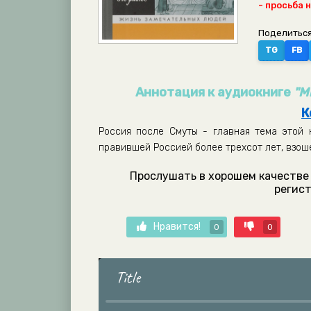
- просьба 
Поделиться
TG
FB
Аннотация к аудиокниге
"М
К
Россия после Смуты - главная тема этой 
правившей Россией более трехсот лет, взош
Прослушать в хорошем качестве 
регист
Нравится!
0
0
Title