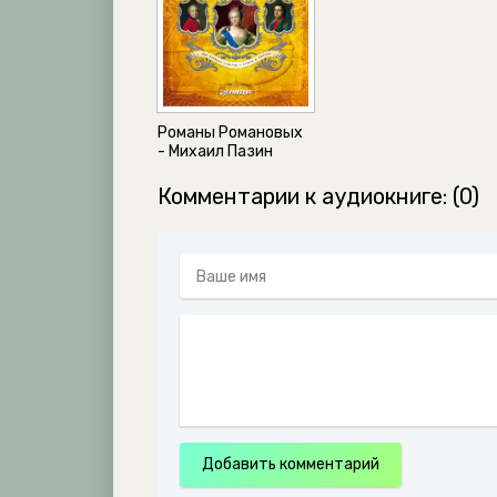
M_F_027
M_F_028
M_F_029
M_F_030
Романы Романовых
M_F_031
- Михаил Пазин
M_F_032
Комментарии к аудиокниге: (0)
M_F_033
M_F_034
M_F_035
M_F_036
M_F_037
M_F_038
M_F_039
M_F_040
Добавить комментарий