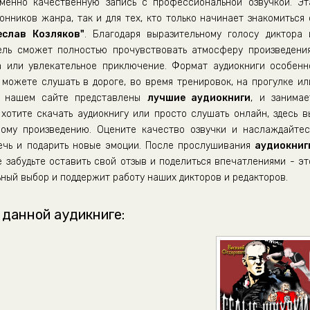
енно качественную запись с профессиональной озвучкой. Эт
нников жанра, так и для тех, кто только начинает знакомиться 
слав Козляков"
. Благодаря выразительному голосу диктора 
ель сможет полностью прочувствовать атмосферу произведения
а или увлекательное приключение. Формат аудиокниги особенн
можете слушать в дороге, во время тренировок, на прогулке ил
а нашем сайте представлены
лучшие аудиокниги
, и занимае
хотите скачать аудиокнигу или просто слушать онлайн, здесь в
ому произведению. Оцените качество озвучки и наслаждайтес
лечь и подарить новые эмоции. После прослушивания
аудиокниг
 забудьте оставить свой отзыв и поделиться впечатлениями - эт
ный выбор и поддержит работу наших дикторов и редакторов.
 данной аудикниге: