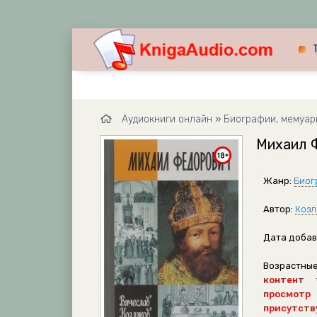
Аудиокниги онлайн
»
Биографии, мемуар
Михаил Ф
Жанр:
Биог
Автор:
Козл
Дата добав
Возрастные
контент 
просмотр
присутству