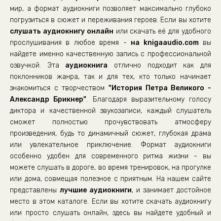
мир, а формат аудиокниги позволяет максимально глубоко
01_02_02_02_Русские за границей
погрузиться в сюжет и переживания героев. Если вы хотите
слушать аудиокнигу онлайн
01_02_03_00_Иностранцы в России
или скачать её для удобного
прослушивания в любое время -
на knigaaudio.com
вы
01_02_04_01_Начало преобразований
найдете именно качественную запись с профессиональной
01_02_04_02_Начало преобразований
озвучкой. Эта
аудиокнига
отлично подходит как для
поклонников жанра, так и для тех, кто только начинает
01_02_04_03_Начало преобразований
знакомиться с творчеством
"История Петра Великого -
01_03_01_00_Признаки неудовольствия
Александр Брикнер"
. Благодаря выразительному голосу
01_03_02_01_Стрелецкий бунт 1698 года
диктора и качественной звукозаписи, каждый слушатель
сможет полностью прочувствовать атмосферу
01_03_02_02_Стрелецкий бунт 1698 года
произведения, будь то динамичный сюжет, глубокая драма
01_03_03_01_Общий ропот
или увлекательное приключение. Формат аудиокниги
особенно удобен для современного ритма жизни - вы
01_03_03_02_Общий ропот
можете слушать в дороге, во время тренировок, на прогулке
01_03_04_01_Бунты на юго-востоке
или дома, совмещая полезное с приятным. На нашем сайте
01_03_04_02_Бунты на юго-востоке
представлены
лучшие аудиокниги
, и занимает достойное
место в этом каталоге. Если вы хотите скачать аудиокнигу
01_03_04_03_Бунты на юго-востоке
или просто слушать онлайн, здесь вы найдете удобный и
01_03_05_01_Царевич Алексей Петрович