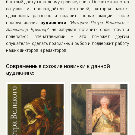
быстрый доступ к полному произведению. Оцените качество
озвучки и наслаждайтесь историей, которая может
01_03_05_02_Царевич Алексей Петрович
вдохновить, развлечь и подарить новые эмоции. После
01_03_05_03_Царевич Алексей Петрович
прослушивания
аудиокниги
"История Петра Великого -
01_03_05_04_Царевич Алексей Петрович
Александр Брикнер"
не забудьте оставить свой отзыв и
поделиться впечатлениями - это поможет другим
01_03_05_05_Царевич Алексей Петрович
слушателям сделать правильный выбор и поддержит работу
02_04_00_00_ВВЕДЕНИЕ
наших дикторов и редакторов.
02_04_01_00_Отношения к Турции до 1700 года
Современные схожие новинки к данной
02_04_02_01_Северная война до 1710 года
аудикниге:
02_04_02_02_Битва при Нарве
02_04_02_03_Начало успехов
02_04_02_04_Дипломатические сношения
02_04_02_05_Военные действия до Полтавской битвы
02_04_02_06_Мазепа
02_04_02_07_Полтава, Выборг, Рига
02_04_03_01_Прутский поход