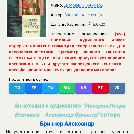
Жанр:
Биографии, мемуары
Автор:
Брикнер Александр
Дата добавления:
15.07.20
Возрастные ограничения:
(18+)
Внимание! Аудиокнига может
содержать контент только для совершеннолетних. Для
несовершеннолетних просмотр данного контента
СТРОГО ЗАПРЕЩЕН! Если в книге присутствует наличие
пропаганды ЛГБТ и другого, запрещенного контента -
просьба написать на почту для удаления материала.
Поделиться в сетях:
TG
FB
TW
WA
VB
PT
VK
Аннотация к аудиокниге
"История Петра
Великого - Александр Брикнер"
автора
Брикнер Александр
Монументальный труд известного русского ученого