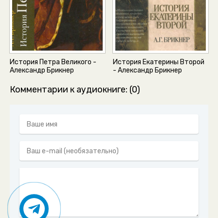
02_04_03_02_Прутский поход
02_04_03_03_Прутский поход
02_04_04_01_Продолжение Северной войны и дипломатические с
История Петра Великого -
История Екатерины Второй
02_04_04_02_Путешестивие Петра
Александр Брикнер
- Александр Брикнер
02_04_04_03_Настроение умов в Западной Европе
Комментарии к аудиокниге: (0)
02_04_04_04_Гангеут
02_04_04_05_Данцинг
02_04_04_06_Кризис на Севере
02_04_04_07_Пребывание в Голландии
02_04_04_08_Пребывание Петра в Париже
02_04_04_09_СПА Амстердам-Берлин
02_04_05_00_Окончание Северной войны
02_04_06_00_Отношения к Азии