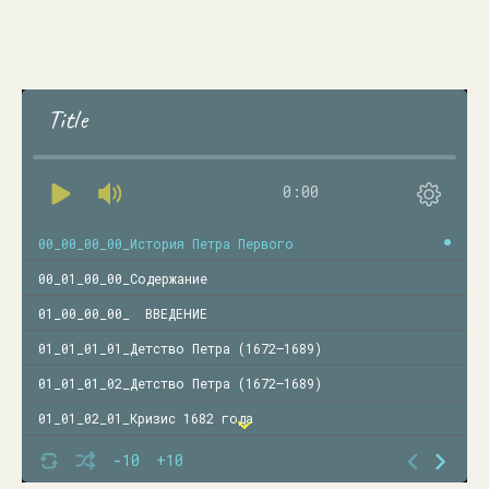
Title
0:00
00_00_00_00_История Петра Первого
00_01_00_00_Содержание
01_00_00_00_ ВВЕДЕНИЕ
01_01_01_01_Детство Петра (1672—1689)
01_01_01_02_Детство Петра (1672—1689)
01_01_02_01_Кризис 1682 года
01_01_02_02_Кризис 1682 года
-10
+10
01_01_03_00_Начало регентства Софьи