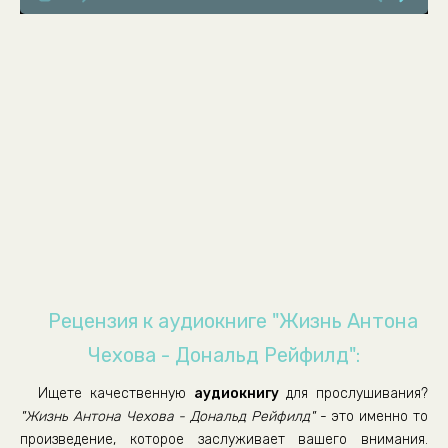
0008
0009
0010
0011
0012
0013
0014
0015
0016
0017
Рецензия к аудиокниге "Жизнь Антона
0018
Чехова - Дональд Рейфилд":
0019
Ищете качественную
аудиокнигу
для прослушивания?
0020
"Жизнь Антона Чехова - Дональд Рейфилд"
- это именно то
0021
произведение, которое заслуживает вашего внимания.