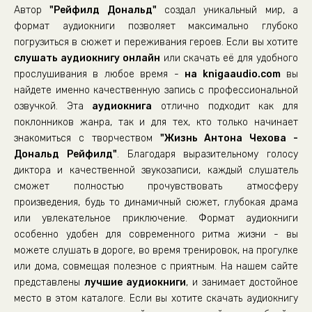
Автор
"Рейфилд Дональд"
создал уникальный мир, а
0022
формат аудиокниги позволяет максимально глубоко
0023
погрузиться в сюжет и переживания героев. Если вы хотите
слушать аудиокнигу онлайн
0024
или скачать её для удобного
прослушивания в любое время -
на knigaaudio.com
вы
0025
найдете именно качественную запись с профессиональной
0026
озвучкой. Эта
аудиокнига
отлично подходит как для
поклонников жанра, так и для тех, кто только начинает
0027
знакомиться с творчеством
"Жизнь Антона Чехова -
0028
Дональд Рейфилд"
. Благодаря выразительному голосу
0029
диктора и качественной звукозаписи, каждый слушатель
сможет полностью прочувствовать атмосферу
0030
произведения, будь то динамичный сюжет, глубокая драма
0031
или увлекательное приключение. Формат аудиокниги
особенно удобен для современного ритма жизни - вы
0032
можете слушать в дороге, во время тренировок, на прогулке
0033
или дома, совмещая полезное с приятным. На нашем сайте
0034
представлены
лучшие аудиокниги
, и занимает достойное
место в этом каталоге. Если вы хотите скачать аудиокнигу
0035