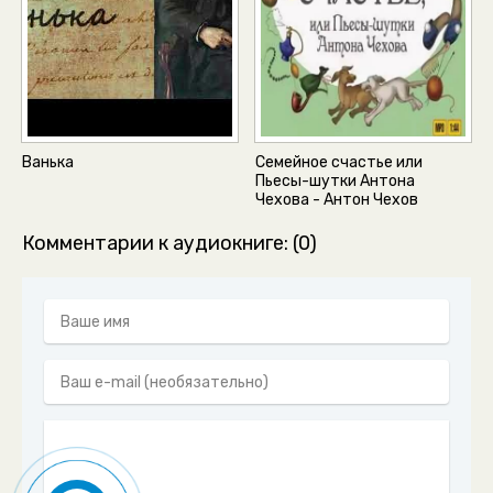
0050
0051
0052
0053
0054
Ванька
Семейное счастье или
Пьесы-шутки Антона
0055
Чехова - Антон Чехов
0056
Комментарии к аудиокниге: (0)
0057
0058
0059
0060
0061
0062
0063