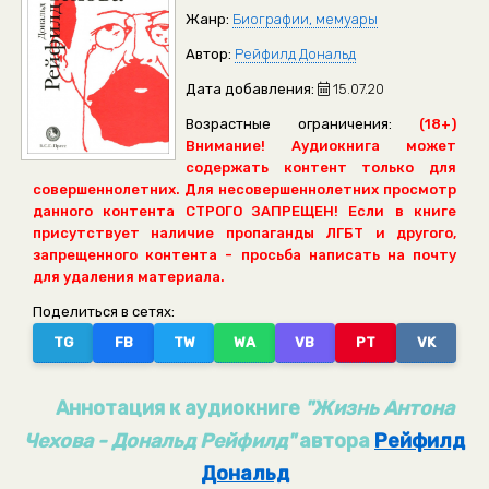
Жанр:
Биографии, мемуары
Автор:
Рейфилд Дональд
Дата добавления:
15.07.20
Возрастные ограничения:
(18+)
Внимание! Аудиокнига может
содержать контент только для
совершеннолетних. Для несовершеннолетних просмотр
данного контента СТРОГО ЗАПРЕЩЕН! Если в книге
присутствует наличие пропаганды ЛГБТ и другого,
запрещенного контента - просьба написать на почту
для удаления материала.
Поделиться в сетях:
TG
FB
TW
WA
VB
PT
VK
Аннотация к аудиокниге
"Жизнь Антона
Чехова - Дональд Рейфилд"
автора
Рейфилд
Дональд