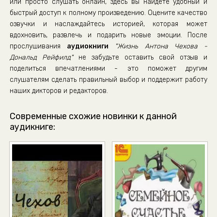
или просто слушать онлайн, здесь вы найдете удобный и
0036
быстрый доступ к полному произведению. Оцените качество
озвучки и наслаждайтесь историей, которая может
0037
вдохновить, развлечь и подарить новые эмоции. После
0038
прослушивания
аудиокниги
"Жизнь Антона Чехова -
0039
Дональд Рейфилд"
не забудьте оставить свой отзыв и
поделиться впечатлениями - это поможет другим
0040
слушателям сделать правильный выбор и поддержит работу
0041
наших дикторов и редакторов.
0042
Современные схожие новинки к данной
0043
аудикниге:
0044
0045
0046
0047
0048
0049