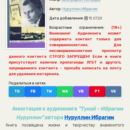
Автор:
Нуруллин Ибрагим
Дата добавления:
15.07.20
Возрастные ограничения:
(18+)
Внимание! Аудиокнига может
содержать контент только для
совершеннолетних. Для
несовершеннолетних просмотр
данного контента СТРОГО ЗАПРЕЩЕН! Если в книге
присутствует наличие пропаганды ЛГБТ и другого,
запрещенного контента - просьба написать на почту
для удаления материала.
Поделиться в сетях:
TG
FB
TW
WA
VB
PT
VK
Аннотация к аудиокниге
"Тукай - Ибрагим
Нуруллин"
автора
Нуруллин Ибрагим
Книга посвящена жизни и творчеству знаменитого