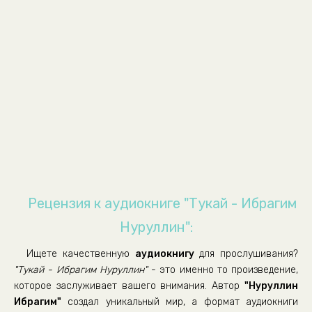
òóêàé 11
òóêàé 12
òóêàé 13
òóêàé 15
òóêàé 16
òóêàé 18
òóêàé 19
òóêàé 20
òóêàé 21
Рецензия к аудиокниге "Тукай - Ибрагим
òóêàé 22
Нуруллин":
òóêàé 23
Ищете качественную
аудиокнигу
для прослушивания?
òóêàé 25
"Тукай - Ибрагим Нуруллин"
- это именно то произведение,
òóêàé 27
которое заслуживает вашего внимания. Автор
"Нуруллин
Ибрагим"
создал уникальный мир, а формат аудиокниги
òóêàé 30