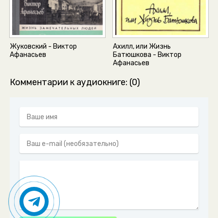
òóêàé 64
òóêàé 67
òóêàé 68
Жуковский - Виктор
Ахилл, или Жизнь
Афанасьев
Батюшкова - Виктор
òóêàé 69
Афанасьев
Комментарии к аудиокниге: (0)