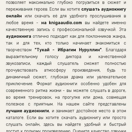
позволяет максимально глубоко погрузиться в сюжет и
òóêàé 31
переживания героев. Если вы хотите
слушать аудиокнигу
онлайн
òóêàé 32
или скачать её для удобного прослушивания в
любое время -
на knigaaudio.com
вы найдете именно
òóêàé 33
качественную запись с профессиональной озвучкой. Эта
òóêàé 35
аудиокнига
отлично подходит как для поклонников жанра,
так и для тех, кто только начинает знакомиться с
òóêàé 37
творчеством
"Тукай - Ибрагим Нуруллин"
. Благодаря
òóêàé 39
выразительному голосу диктора и качественной
òóêàé 40
звукозаписи, каждый слушатель сможет полностью
прочувствовать атмосферу произведения, будь то
òóêàé 41
динамичный сюжет, глубокая драма или увлекательное
òóêàé 42
приключение. Формат аудиокниги особенно удобен для
современного ритма жизни - вы можете слушать в дороге,
òóêàé 43
во время тренировок, на прогулке или дома, совмещая
òóêàé 45
полезное с приятным. На нашем сайте представлены
òóêàé 47
лучшие аудиокниги
, и занимает достойное место в этом
каталоге. Если вы хотите скачать аудиокнигу или просто
òóêàé 48
слушать онлайн, здесь вы найдете удобный и быстрый
òóêàé 49
доступ к полному произведению. Оцените качество озвучки