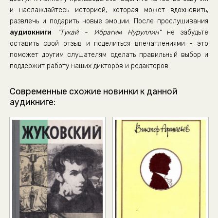
и наслаждайтесь историей, которая может вдохновить,
òóêàé 50
развлечь и подарить новые эмоции. После прослушивания
òóêàé 51
аудиокниги
"Тукай - Ибрагим Нуруллин"
не забудьте
òóêàé 52
оставить свой отзыв и поделиться впечатлениями - это
поможет другим слушателям сделать правильный выбор и
òóêàé 53
поддержит работу наших дикторов и редакторов.
òóêàé 54
òóêàé 55
Современные схожие новинки к данной
аудикниге:
òóêàé 56
òóêàé 57
òóêàé 58
òóêàé 59
òóêàé 60
òóêàé 61
òóêàé 62
òóêàé 63